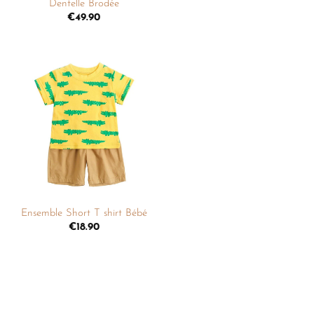
Dentelle Brodée
€
49.90
Ajouter
à la
liste de
souhaits
+
Ensemble Short T shirt Bébé
€
18.90