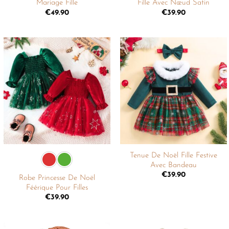
Mariage Fille
Fille Avec Nœud Satin
€
49.90
€
39.90
Ajouter
Ajouter
à la
à la
liste de
liste de
souhaits
souhaits
+
+
Tenue De Noël Fille Festive
Avec Bandeau
€
39.90
Robe Princesse De Noël
Féérique Pour Filles
€
39.90