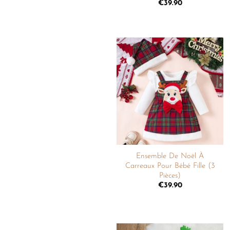
€
39.90
Ajouter
à la
liste de
souhaits
+
Ensemble De Noël À
Carreaux Pour Bébé Fille (3
Pièces)
€
39.90