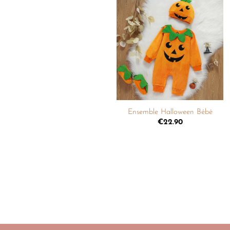
Ajouter
à la
liste de
souhaits
+
Ensemble Halloween Bébé
€
22.90