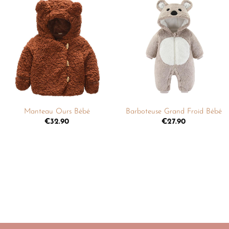
Ajouter
Ajouter
à la
à la
liste de
liste de
souhaits
souhaits
+
+
Manteau Ours Bébé
Barboteuse Grand Froid Bébé
€
32.90
€
27.90