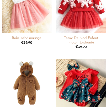
liste de
liste de
souhaits
souhaits
+
+
Tenue De Noël Enfant
Robe bébé mariage
Flocon Enchanté
€
39.90
€
39.90
Ajouter
Ajouter
à la
à la
liste de
liste de
souhaits
souhaits
+
+