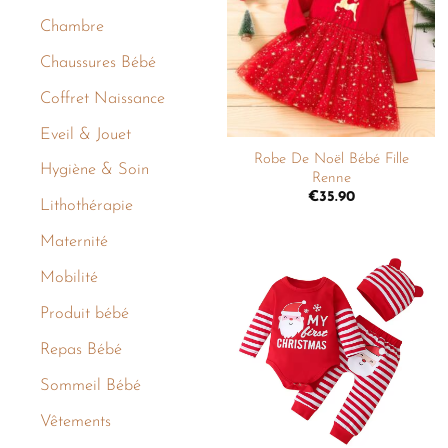
liste de
Chambre
souhaits
Chaussures Bébé
Coffret Naissance
+
Eveil & Jouet
Robe De Noël Bébé Fille
Hygiène & Soin
Renne
€
35.90
Lithothérapie
Maternité
Mobilité
Ajouter
Produit bébé
à la
liste de
souhaits
Repas Bébé
Sommeil Bébé
Vêtements
+