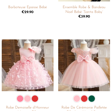
Ensemble Robe & Bandeau
Barboteuse Epaisse Bébé
Noël Bébé ‘Santa Baby’
€
29.90
€
39.90
Ajouter
Ajouter
à la
à la
liste de
liste de
souhaits
souhaits
+
+
Robe Demoiselle d’Honneur
Robe De Cérémonie Pailletée