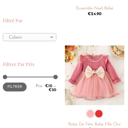
Ensemble Noël Bébé
€
24.90
Filtré Par
Coloris
Ajouter
Filtrer Par Prix
à la
liste de
souhaits
Prix :
€10
—
FILTRER
€50
+
Robe De Fête Bébé Fille Chic