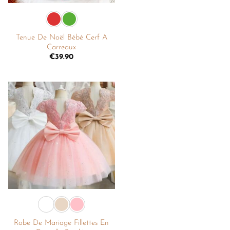
Tenue De Noël Bébé Cerf A
Carreaux
€
39.90
Ajouter
à la
liste de
souhaits
+
Robe De Mariage Fillettes En