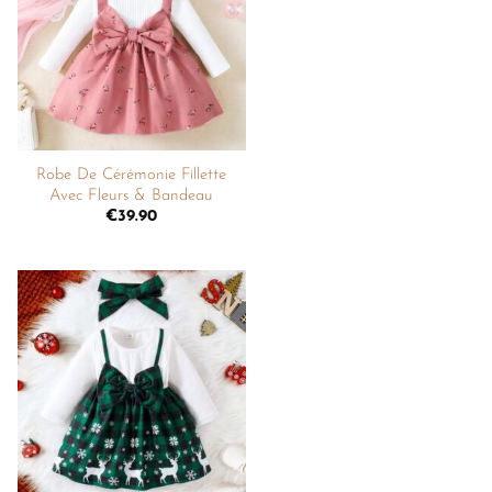
liste de
souhaits
+
Robe De Cérémonie Fillette
Avec Fleurs & Bandeau
€
39.90
Ajouter
à la
liste de
souhaits
+