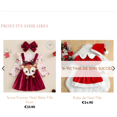
PRODUITS SIMILAIRES
Ajouter
Ajouter
à la
à la
liste de
liste de
souhaits
souhaits
Tenue Premier Noël Bébé Fille
Robe de Noël Fille
Faon
€
24.90
€
35.90