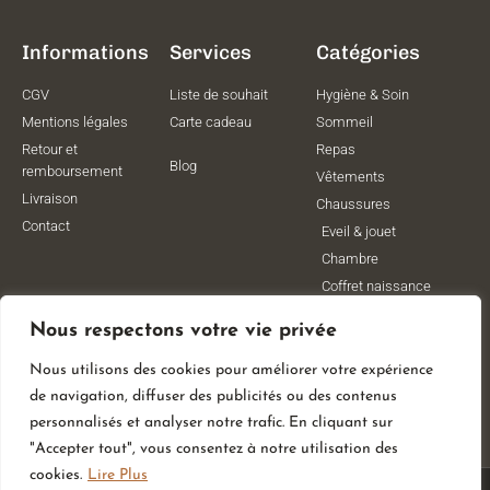
Informations
Services
Catégories
CGV
Liste de souhait
Hygiène & Soin
Mentions légales
Carte cadeau
Sommeil
Retour et
Repas
Blog
remboursement
Vêtements
Livraison
Chaussures
Contact
Eveil & jouet
Chambre
Coffret naissance
Maternité
Nous respectons votre vie privée
Vêtements de
grossesse
Nous utilisons des cookies pour améliorer votre expérience
Lithothérapie
de navigation, diffuser des publicités ou des contenus
Poussettes
personnalisés et analyser notre trafic. En cliquant sur
"Accepter tout", vous consentez à notre utilisation des
cookies.
Lire Plus