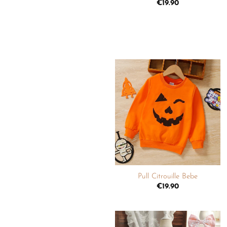
€
19.90
Ajouter
à la
liste de
souhaits
+
Pull Citrouille Bebe
€
19.90