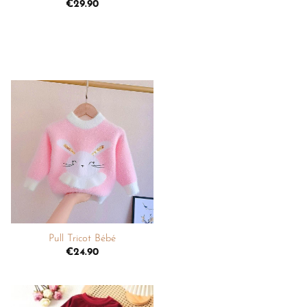
€
29.90
Ajouter
à la
liste de
souhaits
+
Pull Tricot Bébé
€
24.90