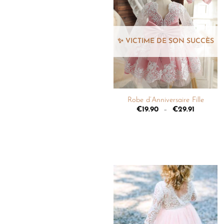
Ajouter
à la
liste de
souhaits
+
Robe d’Anniversaire Fille
€
19.90
–
€
29.91
Ajouter
à la
liste de
souhaits