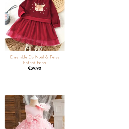
Ajouter
à la
liste de
souhaits
+
Ensemble De Noël & Fêtes
Enfant Faon
€
39.90
Ajouter
à la
liste de
souhaits