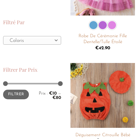
+
Filtré Par
Robe De Cérémonie Fille
Coloris
Dentelle/Tulle Étoilé
€
42.90
Filtrer Par Prix
Ajouter
à la
liste de
Prix :
€10
—
FILTRER
souhaits
€80
+
Déguisement Citrouille Bébé