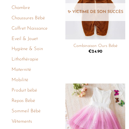
liste de
Chambre
souhaits
Chaussures Bébé
Coffret Naissance
+
Eveil & Jouet
Combinaison Ours Bébé
Hygiène & Soin
€
24.90
Lithothérapie
Maternité
Mobilité
Produit bébé
Ajouter
Repas Bébé
à la
liste de
Sommeil Bébé
souhaits
Vêtements