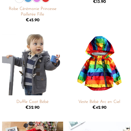
€
13.90
Robe Cérémonie Princesse
Pailletée Fille
€
45.90
Ajouter
Ajouter
à la
à la
liste de
liste de
souhaits
souhaits
+
+
Duffle Coat Bébé
Veste Bébé Arc en Ciel
€
32.90
€
42.90