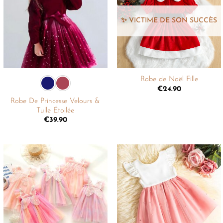
liste de
liste de
souhaits
souhaits
+
+
Robe de Noël Fille
€
24.90
Robe De Princesse Velours &
Tulle Étoilée
€
39.90
Ajouter
Ajouter
à la
à la
liste de
liste de
souhaits
souhaits