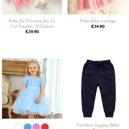
+
+
Robe De Princesse Arc En
Robe bébé mariage
Ciel Papillon (5 Coloris)
€
39.90
€
39.90
Ajouter
Ajouter
à la
à la
liste de
liste de
souhaits
souhaits
+
+
Pantalon Jogging Bébé