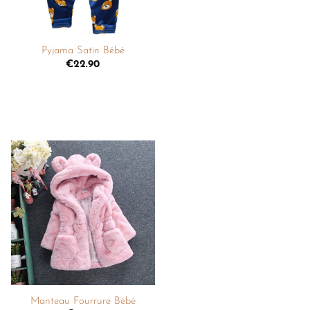
+
Pyjama Satin Bébé
€
22.90
Ajouter
à la
liste de
souhaits
+
Manteau Fourrure Bébé