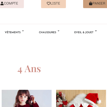
COMPTE
LISTE
PANIER
VÊTEMENTS
CHAUSSURES
EVEIL & JOUET
4 Ans
Ajouter
Ajouter
à la
à la