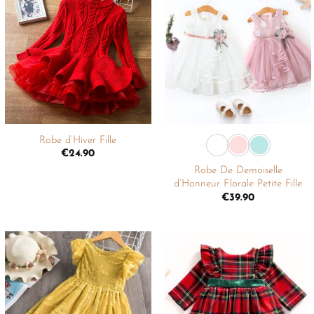
Ajouter
Ajouter
à la
à la
liste de
liste de
souhaits
souhaits
+
+
Robe d’Hiver Fille
€
24.90
Robe De Demoiselle
d’Honneur Florale Petite Fille
€
39.90
Ajouter
Ajouter
à la
à la
liste de
liste de
souhaits
souhaits