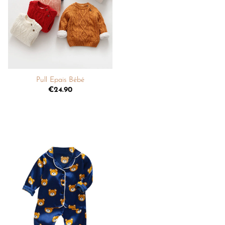
liste de
souhaits
+
Pull Epais Bébé
€
24.90
Ajouter
à la
liste de
souhaits