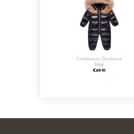
Ajouter
à la
liste de
souhaits
+
Combinaison Doudoune
Bébé
€
69.91