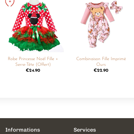
Ajouter
Ajouter
à la
à la
liste de
liste de
souhaits
souhaits
+
+
Robe Princesse Noël Fille +
Combinaison Fille Imprimé
Serre-Tête (Offert)
Ours
€
24.90
€
22.90
Informations
Services