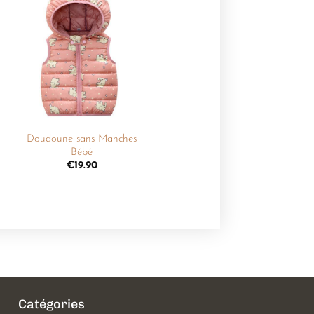
Ajouter
à la
liste de
souhaits
+
Doudoune sans Manches
Bébé
€
19.90
Catégories