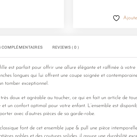
Ajoute
S COMPLÉMENTAIRES
REVIEWS ( 0 )
ille est parfait pour offrir une allure élégante et raffinée à vot
nches longues qui lui offrent une coupe soignée et contemporaine.
 un tomber exceptionnel.
très doux et agréable au toucher, ce qui en fait un article de tous
té et un confort optimal pour votre enfant. L’ensemble est disponib
 porter avec d’autres pièces de sa garde-robe.
 classique font de cet ensemble jupe & pull une pièce intemporelle
ières nobles et des coutures solides, il assure une durabilité exc