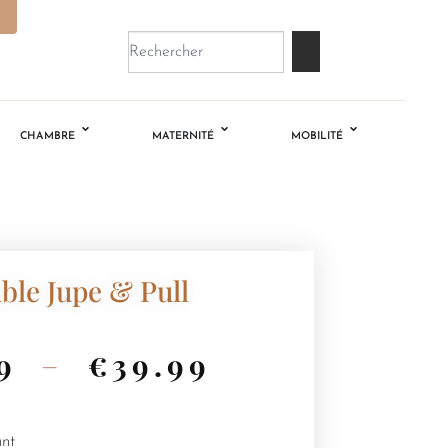
CHAMBRE
MATERNITÉ
MOBILITÉ
le Jupe & Pull
9
–
€
39.99
ant