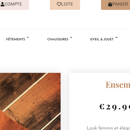
COMPTE
LISTE
PANIER
VÊTEMENTS
CHAUSSURES
EVEIL & JOUET
Ensemb
€
29.9
Look féminin et élég