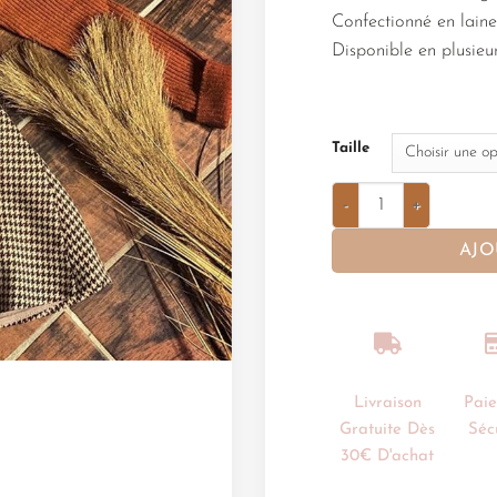
Confectionné en laine
Disponible en plusieur
Taille
AJO
Livraison
Pai
Gratuite Dès
Séc
30€ D'achat