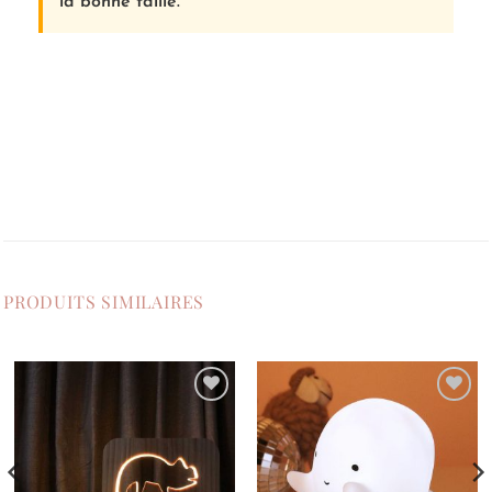
la bonne taille.
PRODUITS SIMILAIRES
Ajouter
Ajouter
à la
à la
liste de
liste de
souhaits
souhaits