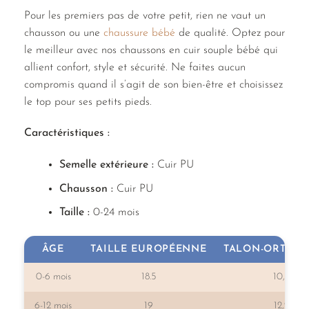
Pour les premiers pas de votre petit, rien ne vaut un
chausson ou une
chaussure bébé
de qualité. Optez pour
le meilleur avec nos chaussons en cuir souple bébé qui
allient confort, style et sécurité. Ne faites aucun
compromis quand il s’agit de son bien-être et choisissez
le top pour ses petits pieds.
Caractéristiques :
Semelle extérieure :
Cuir PU
Chausson :
Cuir PU
Taille :
0-24 mois
ÂGE
TAILLE EUROPÉENNE
TALON-ORTEILS
0-6 mois
18.5
10,7
6-12 mois
19
12,2