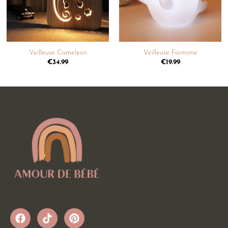
Veilleuse Cameleon
Veilleuse Fantome
€
34.99
€
19.99