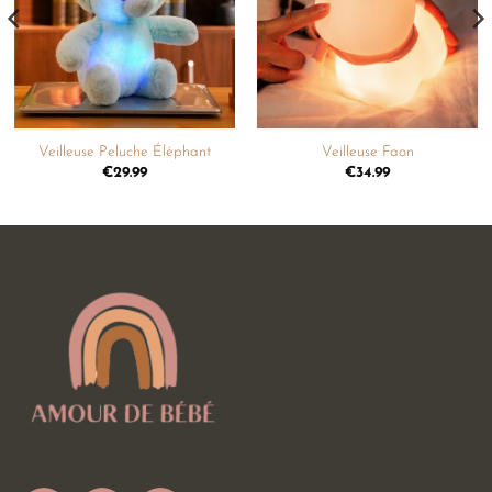
souhaits
souhaits
Veilleuse Peluche Éléphant
Veilleuse Faon
€
29.99
€
34.99