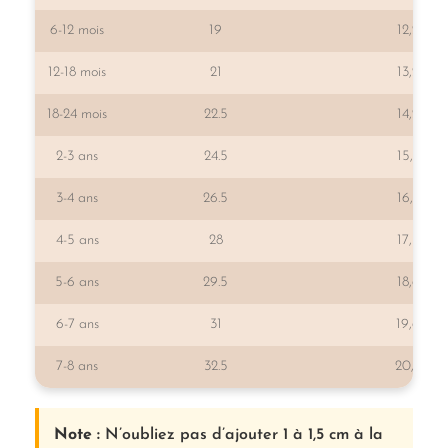
6-12 mois
19
12,2
12-18 mois
21
13,2
18-24 mois
22.5
14,2
2-3 ans
24.5
15,2
3-4 ans
26.5
16,2
4-5 ans
28
17,5
5-6 ans
29.5
18,6
6-7 ans
31
19,6
7-8 ans
32.5
20,6
Note :
N’oubliez pas d’ajouter 1 à 1,5 cm à la