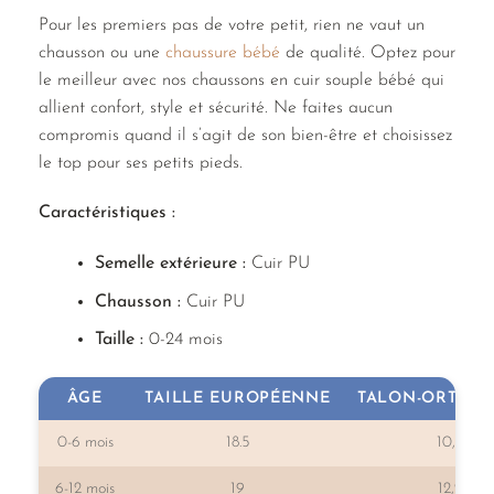
Pour les premiers pas de votre petit, rien ne vaut un
chausson ou une
chaussure bébé
de qualité. Optez pour
le meilleur avec nos chaussons en cuir souple bébé qui
allient confort, style et sécurité. Ne faites aucun
compromis quand il s’agit de son bien-être et choisissez
le top pour ses petits pieds.
Caractéristiques :
Semelle extérieure :
Cuir PU
Chausson :
Cuir PU
Taille :
0-24 mois
ÂGE
TAILLE EUROPÉENNE
TALON-ORTEILS
0-6 mois
18.5
10,7
6-12 mois
19
12,2