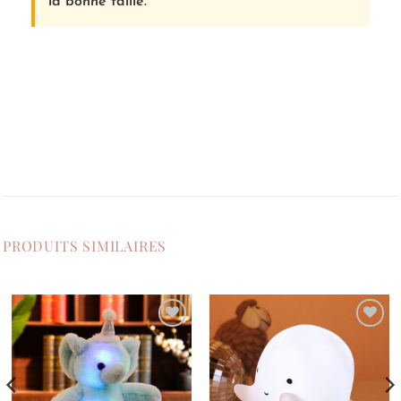
la bonne taille.
PRODUITS SIMILAIRES
Ajouter
Ajouter
à la
à la
liste de
liste de
souhaits
souhaits