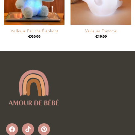
Veilleuse Peluche Éléphant
Veilleuse Fantome
€
29.99
€
19.99