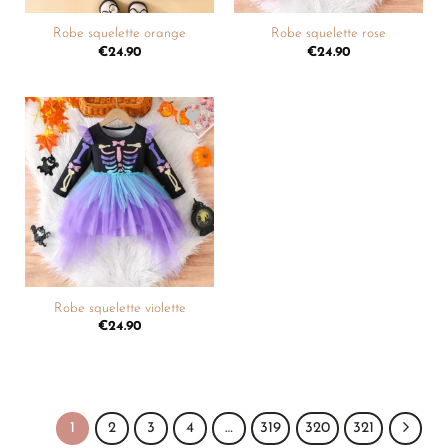
Robe squelette orange
Robe squelette rose
€
24.90
€
24.90
Ajouter
à la
liste de
souhaits
Robe squelette violette
€
24.90
1
2
3
4
…
319
320
321