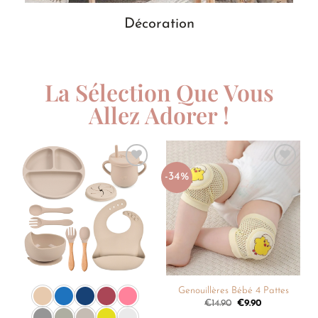
Décoration
La Sélection Que Vous
Allez Adorer !
-34%
Ajouter
Ajouter
à la
à la
liste de
liste de
souhaits
souhaits
Genouillères Bébé 4 Pattes
€
14.90
€
9.90