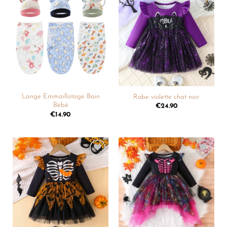
Ajouter
Ajouter
à la
à la
liste de
liste de
souhaits
souhaits
Lange Emmaillotage Bain
Robe violette chat noir
Bébé
€
24.90
€
14.90
Ajouter
Ajouter
à la
à la
liste de
liste de
souhaits
souhaits