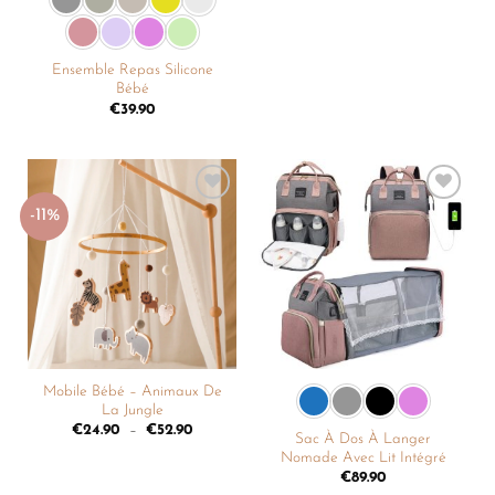
Ensemble Repas Silicone
Bébé
€
39.90
-11%
Ajouter
Ajouter
à la
à la
liste de
liste de
souhaits
souhaits
Mobile Bébé – Animaux De
La Jungle
€
24.90
–
€
52.90
Sac À Dos À Langer
Nomade Avec Lit Intégré
€
89.90