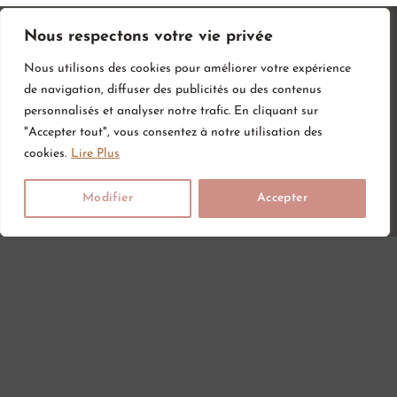
Nous respectons votre vie privée
Nous utilisons des cookies pour améliorer votre expérience
de navigation, diffuser des publicités ou des contenus
personnalisés et analyser notre trafic. En cliquant sur
"Accepter tout", vous consentez à notre utilisation des
cookies.
Lire Plus
Modifier
Accepter
Vous attendez un heureux événement ou vous ou vos proches
viennent d’accueillir un petit trésor ? Sur Amour de bébé, vous
trouverez tout ce dont vous avez besoin pour votre bébé. Nous
avons une large gamme d’articles bébé au meilleur prix pour votre
plus grand bonheur.