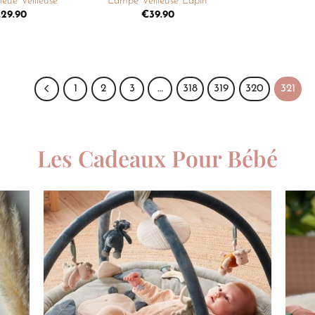
leue Veilleuse
Lampe Veilleuse Lapin
€
29.90
€
39.90
1
2
3
…
318
319
320
321
Les Cadeaux Pour Bébé