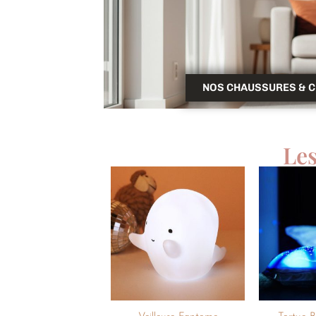
NOS CHAUSSURES & 
Le
Ajouter
à la
liste de
souhaits
+
+