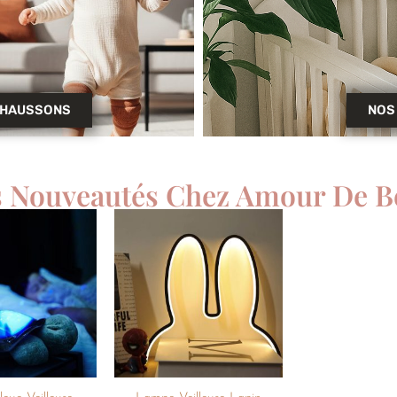
CHAUSSONS
NOS 
s Nouveautés Chez Amour De B
Ajouter
Ajouter
à la
à la
liste de
liste de
souhaits
souhaits
+