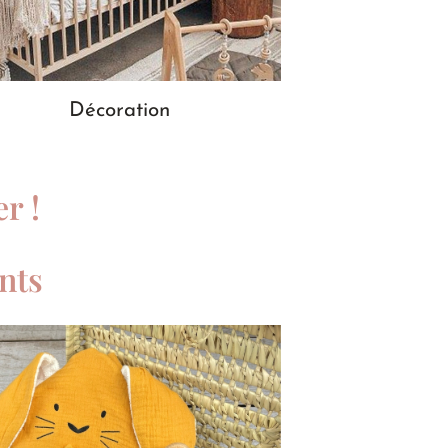
Décoration
r !
nts