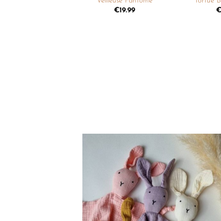
Veilleuse Fantome
Tortue B
€
19.99