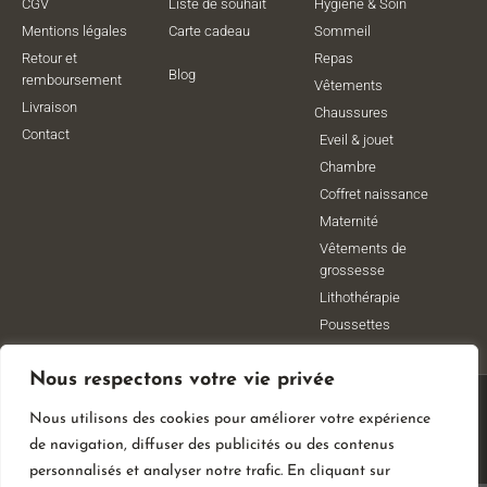
CGV
Liste de souhait
Hygiène & Soin
Mentions légales
Carte cadeau
Sommeil
Retour et
Repas
Blog
remboursement
Vêtements
Livraison
Chaussures
Contact
Eveil & jouet
Chambre
Coffret naissance
Maternité
Vêtements de
grossesse
Lithothérapie
Poussettes
Nous respectons votre vie privée
© All Rights Reserved
Nous utilisons des cookies pour améliorer votre expérience
Made With
By Web Coast
de navigation, diffuser des publicités ou des contenus
personnalisés et analyser notre trafic. En cliquant sur