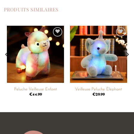
PRODUITS SIMILAIRES
Ajouter
Ajouter
à la
à la
liste de
liste de
souhaits
souhaits
Peluche Veilleuse Enfant
Veilleuse Peluche Éléphant
€
44.99
€
29.99