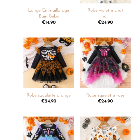
Lange Emmaillotage
Robe violette chat
Bain Bébé
noir
€
14.90
€
24.90
Ajouter
Ajouter
à la
à la
liste de
liste de
souhaits
souhaits
+
+
Robe squelette orange
Robe squelette rose
€
24.90
€
24.90
Ajouter
Ajouter
à la
à la