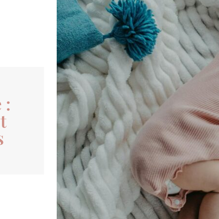
 :
t
s