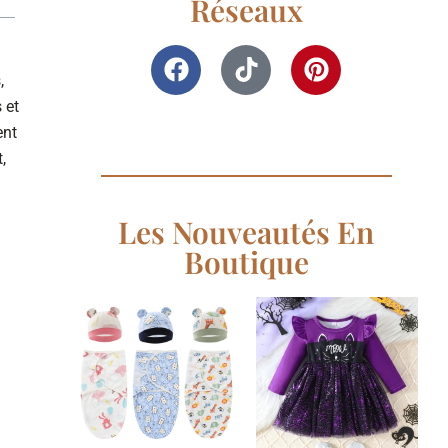
Réseaux
,
 et
ent
,
Les Nouveautés En
Boutique
Ajouter
Ajouter
à la
à la
liste de
liste de
souhaits
souhaits
+
+