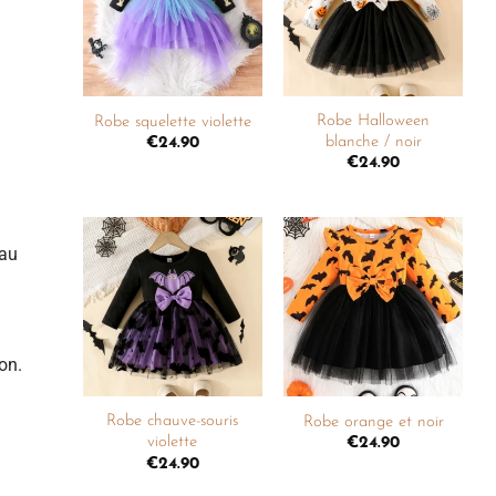
liste de
liste de
souhaits
souhaits
+
+
Robe Halloween
Robe squelette violette
blanche / noir
€
24.90
€
24.90
eau
Ajouter
Ajouter
à la
à la
liste de
liste de
souhaits
souhaits
on.
+
+
Robe chauve-souris
Robe orange et noir
violette
€
24.90
€
24.90