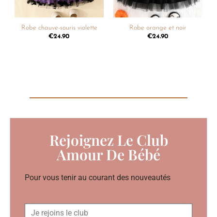
Robe chauve-souris violette
Robe orange et noir
€
24.90
€
24.90
Rejoignez Le Club
Amour De Bébé
Pour vous tenir au courant des nouveautés