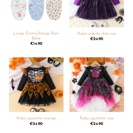
Lange Emmaillotage Bain
Robe violette chat noir
Bébé
€
24.90
€
14.90
Ajouter
Ajouter
à la
à la
liste de
liste de
souhaits
souhaits
Robe squelette orange
Robe squelette rose
€
24.90
€
24.90