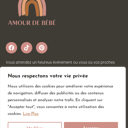
Vous attendez un heureux événement ou vous ou vos proches
viennent d’accueillir un petit trésor ? Sur Amour de bébé, vous
trouverez tout ce dont vous avez besoin pour votre bébé. Nous
Nous respectons votre vie privée
avons une large gamme d’articles bébé au meilleur prix pour votre
Nous utilisons des cookies pour améliorer votre expérience
plus grand bonheur.
de navigation, diffuser des publicités ou des contenus
personnalisés et analyser notre trafic. En cliquant sur
"Accepter tout", vous consentez à notre utilisation des
Informations
Services
Catégories
cookies.
Lire Plus
CGV
Liste de souhait
Hygiène & Soin