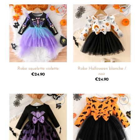
Ajouter
Ajouter
à la
à la
liste de
liste de
souhaits
souhaits
Robe Halloween blanche /
Robe squelette violette
noir
€
24.90
€
24.90
Ajouter
Ajouter
à la
à la
liste de
liste de
souhaits
souhaits