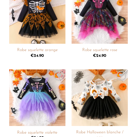
Ajouter
Ajouter
à la
à la
liste de
liste de
souhaits
souhaits
Robe squelette orange
Robe squelette rose
€
24.90
€
24.90
Ajouter
Ajouter
à la
à la
liste de
liste de
souhaits
souhaits
Robe Halloween blanche /
Robe squelette violette