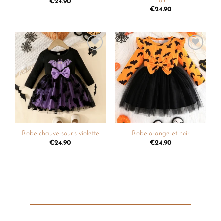
noir
€
24.90
€
24.90
Ajouter
Ajouter
à la
à la
liste de
liste de
souhaits
souhaits
Robe chauve-souris violette
Robe orange et noir
€
24.90
€
24.90