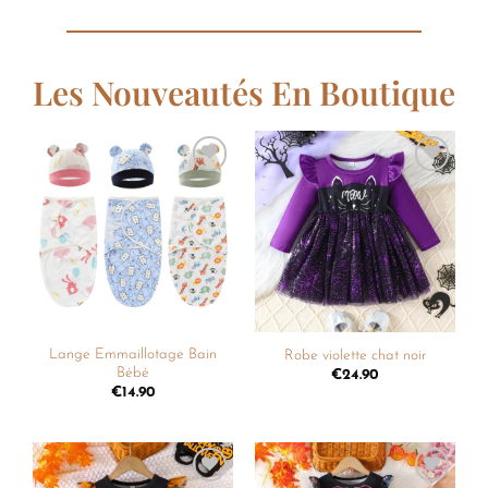
Les Nouveautés En Boutique
Ajouter
Ajouter
à la
à la
liste de
liste de
souhaits
souhaits
Lange Emmaillotage Bain
Robe violette chat noir
Bébé
€
24.90
€
14.90