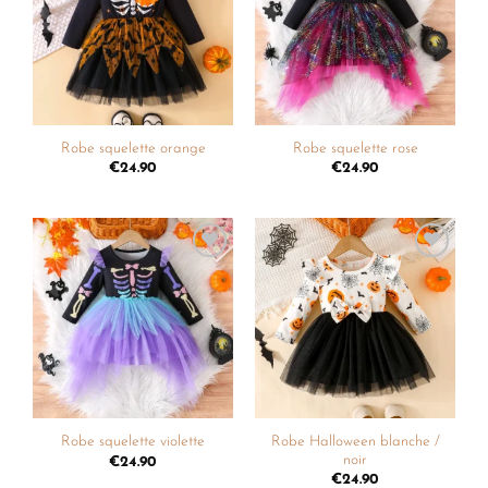
liste de
liste de
souhaits
souhaits
Robe squelette orange
Robe squelette rose
€
24.90
€
24.90
Ajouter
Ajouter
à la
à la
liste de
liste de
souhaits
souhaits
Robe Halloween blanche /
Robe squelette violette
noir
€
24.90
€
24.90