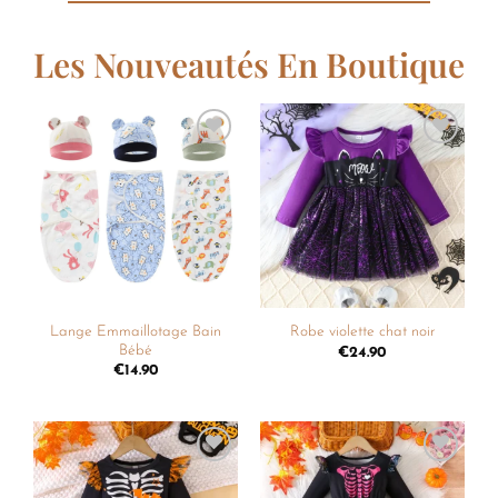
Les Nouveautés En Boutique
Ajouter
Ajouter
à la
à la
liste de
liste de
souhaits
souhaits
Lange Emmaillotage Bain
Robe violette chat noir
Bébé
€
24.90
€
14.90
Ajouter
Ajouter
à la
à la