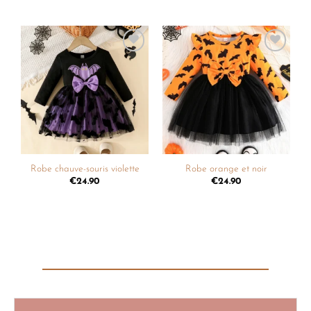
Ajouter
Ajouter
à la
à la
liste de
liste de
souhaits
souhaits
Robe chauve-souris violette
Robe orange et noir
€
24.90
€
24.90