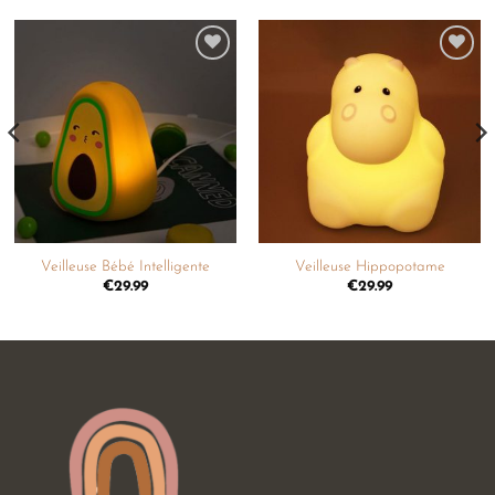
Ajouter
Ajouter
à la
à la
liste de
liste de
souhaits
souhaits
Veilleuse Bébé Intelligente
Veilleuse Hippopotame
€
29.99
€
29.99