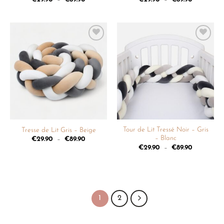
Ajouter
Ajouter
à la
à la
liste de
liste de
souhaits
souhaits
Tour de Lit Tressé Noir – Gris
Tresse de Lit Gris – Beige
– Blanc
€
29.90
–
€
89.90
€
29.90
–
€
89.90
1
2