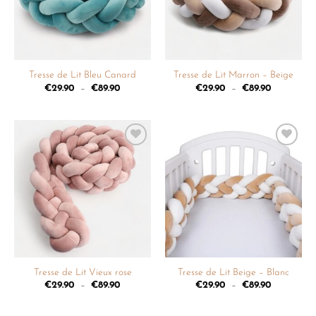
Tresse de Lit Bleu Canard
Tresse de Lit Marron – Beige
€
29.90
–
€
89.90
€
29.90
–
€
89.90
Ajouter
Ajouter
à la
à la
liste de
liste de
souhaits
souhaits
Tresse de Lit Vieux rose
Tresse de Lit Beige – Blanc
€
29.90
–
€
89.90
€
29.90
–
€
89.90