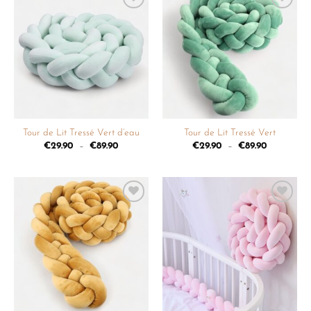
Ajouter
Ajouter
à la
à la
liste de
liste de
souhaits
souhaits
Tour de Lit Tressé Vert d’eau
Tour de Lit Tressé Vert
€
29.90
–
€
89.90
€
29.90
–
€
89.90
Ajouter
Ajouter
à la
à la
liste de
liste de
souhaits
souhaits