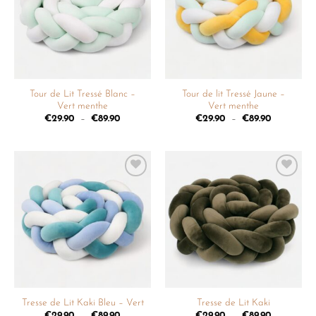
souhaits
souhaits
Tour de Lit Tressé Blanc –
Tour de lit Tressé Jaune –
Vert menthe
Vert menthe
€
29.90
–
€
89.90
€
29.90
–
€
89.90
Ajouter
Ajouter
à la
à la
liste de
liste de
souhaits
souhaits
Tresse de Lit Kaki Bleu – Vert
Tresse de Lit Kaki
€
29.90
–
€
89.90
€
29.90
–
€
89.90