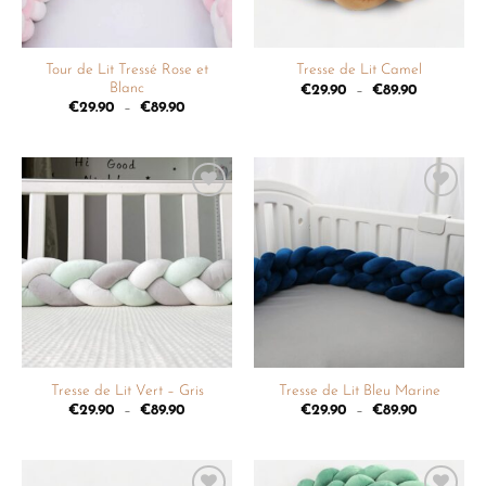
Tour de Lit Tressé Rose et
Tresse de Lit Camel
Blanc
€
29.90
–
€
89.90
€
29.90
–
€
89.90
Ajouter
Ajouter
à la
à la
liste de
liste de
souhaits
souhaits
Tresse de Lit Vert – Gris
Tresse de Lit Bleu Marine
€
29.90
–
€
89.90
€
29.90
–
€
89.90