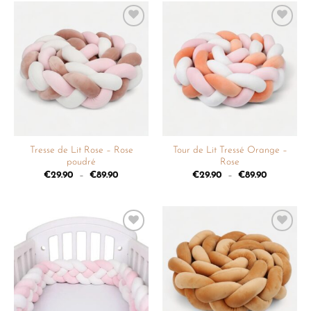
Ajouter
Ajouter
à la
à la
liste de
liste de
souhaits
souhaits
Tresse de Lit Rose – Rose
Tour de Lit Tressé Orange –
poudré
Rose
€
29.90
–
€
89.90
€
29.90
–
€
89.90
Ajouter
Ajouter
à la
à la
liste de
liste de
souhaits
souhaits