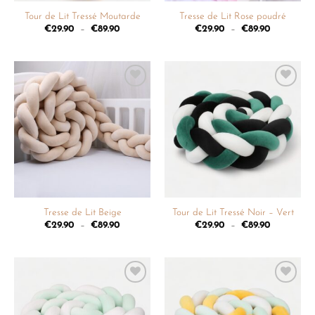
Tour de Lit Tressé Moutarde
Tresse de Lit Rose poudré
€
29.90
–
€
89.90
€
29.90
–
€
89.90
Ajouter
Ajouter
à la
à la
liste de
liste de
souhaits
souhaits
Tresse de Lit Beige
Tour de Lit Tressé Noir – Vert
€
29.90
–
€
89.90
€
29.90
–
€
89.90
Ajouter
Ajouter
à la
à la
liste de
liste de