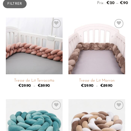
Prix :
€20
—
€90
FILTRER
Ajouter
Ajouter
à la
à la
liste de
liste de
souhaits
souhaits
Tresse de Lit Terracotta
Tresse de Lit Marron
€
29.90
–
€
89.90
€
29.90
–
€
89.90
Ajouter
Ajouter
à la
à la
liste de
liste de
souhaits
souhaits