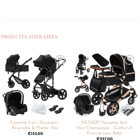
PRODUITS SIMILAIRES
Ajouter
Ajouter
à la
à la
liste de
liste de
souhaits
souhaits
Poussette 3 en 1 Dziranam –
KESSER® Poussette 3en1
Réversible & Pliable, Noir
Noir/Champagne – Confort et
Praticité pour Bébé
€
153.00
€
257.00