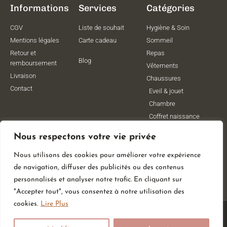
Informations
Services
Catégories
CGV
Liste de souhait
Hygiène & Soin
Mentions légales
Carte cadeau
Sommeil
Retour et
Repas
Blog
remboursement
Vêtements
Livraison
Chaussures
Contact
Eveil & jouet
Chambre
Coffret naissance
Maternité
Nous respectons votre vie privée
Vêtements de
grossesse
Nous utilisons des cookies pour améliorer votre expérience
Lithothérapie
de navigation, diffuser des publicités ou des contenus
Poussettes
personnalisés et analyser notre trafic. En cliquant sur
"Accepter tout", vous consentez à notre utilisation des
cookies.
Lire Plus
© All Rights Reserved