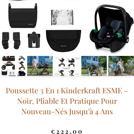
Poussette 3 En 1 Kinderkraft ESME –
Noir, Pliable Et Pratique Pour
Nouveau-Nés Jusqu’à 4 Ans
€
222.00