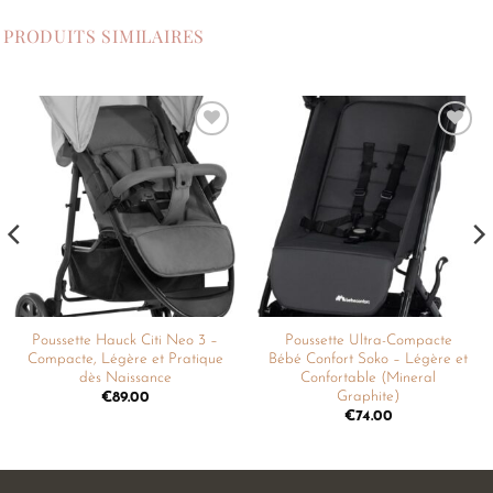
PRODUITS SIMILAIRES
Ajouter
Ajouter
à la
à la
liste de
liste de
souhaits
souhaits
Poussette Hauck Citi Neo 3 –
Poussette Ultra-Compacte
Compacte, Légère et Pratique
Bébé Confort Soko – Légère et
dès Naissance
Confortable (Mineral
Graphite)
€
89.00
€
74.00