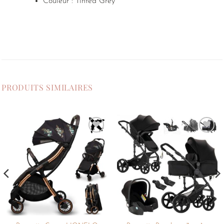
Couleur : Tinted Grey
PRODUITS SIMILAIRES
Ajouter
Ajouter
à la
à la
liste de
liste de
souhaits
souhaits