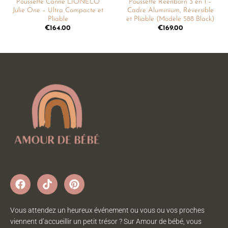
Poussette Canne LIONELO
Poussette Reenborn 3 en 1 –
Julie One – Ultra Compacte et
Cadre Aluminium, Réversible
Pliable
et Pliable (Modèle 588 Black)
€
164.00
€
169.00
Vous attendez un heureux événement ou vous ou vos proches
viennent d’accueillir un petit trésor ? Sur Amour de bébé, vous