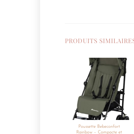
PRODUITS SIMILAIRE
Ajouter
à la
liste de
souhaits
Poussette Bebeconfort
Rainbow – Compacte et