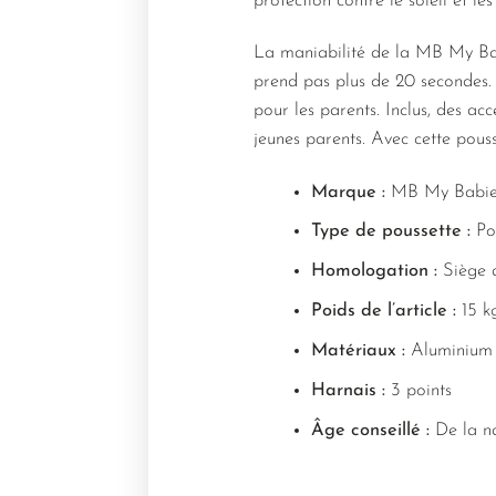
protection contre le soleil et l
La maniabilité de la MB My Bab
prend pas plus de 20 secondes. 
pour les parents. Inclus, des acc
jeunes parents. Avec cette pouss
Marque :
MB My Babie
Type de poussette :
Pou
Homologation :
Siège 
Poids de l’article :
15 k
Matériaux :
Aluminium e
Harnais :
3 points
Âge conseillé :
De la na