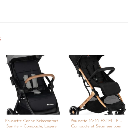
S
Ajouter
Ajouter
à la
à la
liste de
liste de
souhaits
souhaits
Poussette Canne Bebeconfort
Poussette MoMi ESTELLE –
Sunlite – Compacte, Légère
Compacte et Sécurisée pour