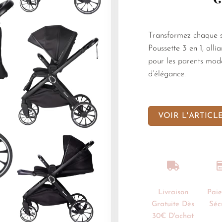
Transformez chaque 
Poussette 3 en 1, allia
pour les parents mode
d’élégance.
VOIR L'ARTICL
Livraison
Pai
Gratuite Dès
Séc
30€ D'achat