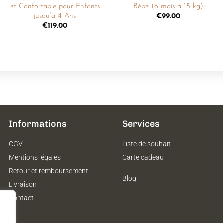
et Confortable pour Enfants
Bébé (6 mois à 15 kg)
jusqu’à 4 Ans
€
99.00
€
119.00
Informations
Services
CGV
Liste de souhait
Mentions légales
Carte cadeau
Retour et remboursement
Blog
Livraison
Contact