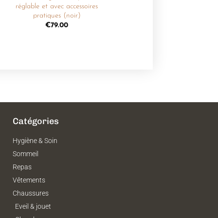
réglable et avec accessoires
pratiques (noir)
€
79.00
Catégories
Hygiène & Soin
Sommeil
Repas
Vêtements
Chaussures
Eveil & jouet