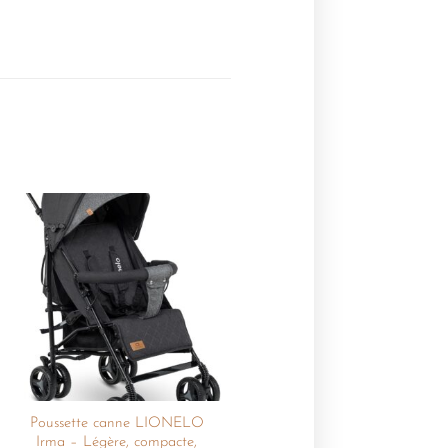
Ajouter
à la
liste de
souhaits
Poussette canne LIONELO
Irma – Légère, compacte,