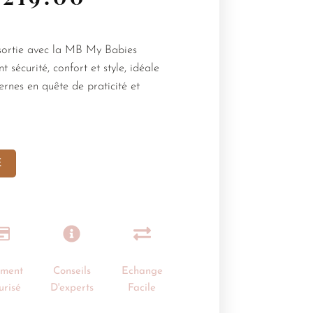
sortie avec la MB My Babies
nt sécurité, confort et style, idéale
rnes en quête de praticité et
E
ement
Conseils
Echange
urisé
D'experts
Facile