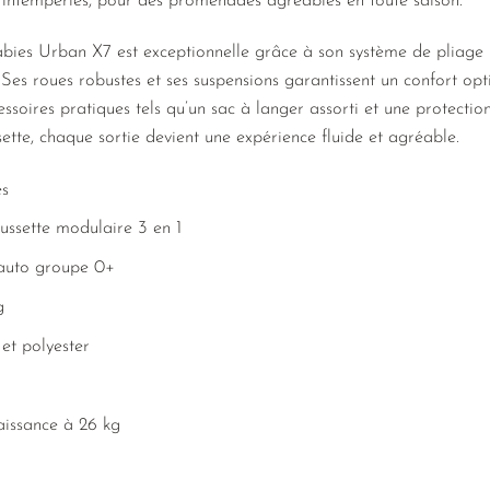
es intempéries, pour des promenades agréables en toute saison.
ies Urban X7 est exceptionnelle grâce à son système de pliage 
Ses roues robustes et ses suspensions garantissent un confort opti
essoires pratiques tels qu’un sac à langer assorti et une protection
ette, chaque sortie devient une expérience fluide et agréable.
s
ssette modulaire 3 en 1
auto groupe 0+
g
t polyester
issance à 26 kg