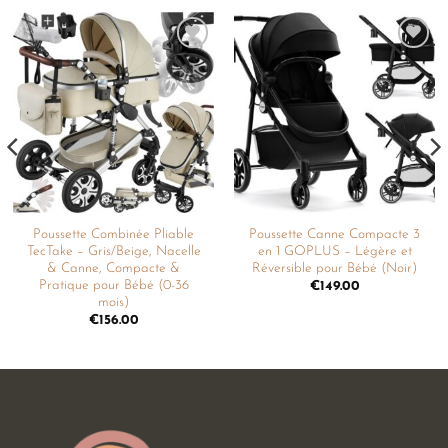
Ajouter
Ajouter
à la
à la
liste de
liste de
souhaits
souhaits
Poussette Combinée Pliable
Poussette Canne Compacte 3
TecTake – Gris/Beige, Nacelle
en 1 GOPLUS – Légère et
& Canne, Compacte &
Réversible pour Bébé (Noir)
Pratique pour Bébé (0-36
€
149.00
mois)
€
156.00