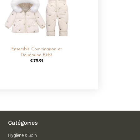
liste de
souhaits
+
Ensemble Combinaison et
Doudoune Bébé
€
79.91
Catégories
Hygiène & Soin