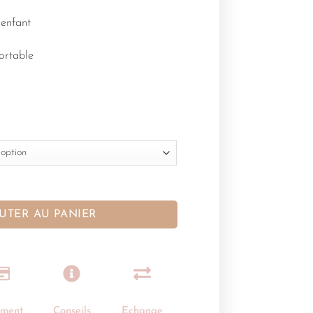
enfant
ortable
UTER AU PANIER
ement
Conseils
Echange