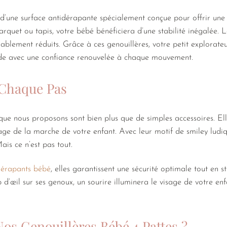
 d’une surface antidérapante spécialement conçue pour offrir un
parquet ou tapis, votre bébé bénéficiera d’une stabilité inégalée. 
rablement réduits. Grâce à ces genouillères, votre petit explorate
de avec une confiance renouvelée à chaque mouvement.
 Chaque Pas
que nous proposons sont bien plus que de simples accessoires. El
e de la marche de votre enfant. Avec leur motif de smiley ludiqu
is ce n’est pas tout.
dérapants bébé
, elles garantissent une sécurité optimale tout en s
p d’œil sur ses genoux, un sourire illuminera le visage de votre e
os Genouillères Bébé 4 Pattes ?