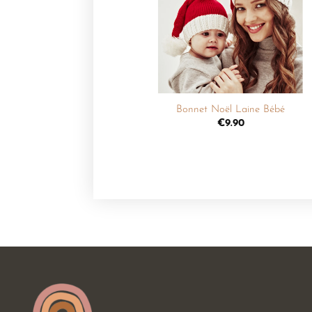
liste de
souhaits
+
Bonnet Noël Laine Bébé
€
9.90