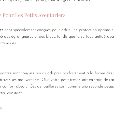
e et joyeuse, tout en protégeant ses genoux délicats.
 Pour Les Petits Aventuriers
es
sont spécialement conçues pour offrir une protection optima
bé des égratignures et des bleus, tandis que la surface antidérap
nattendues.
pantes sont conçues pour s’adapter parfaitement à la forme des 
ntraver ses mouvements. Que votre petit trésor soit en train de 
’un confort absolu. Ces genouillères sont comme une seconde peau,
tre constant.
e