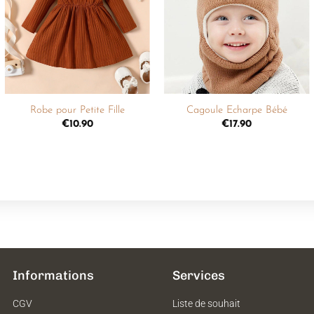
liste de
liste de
souhaits
souhaits
+
+
Robe pour Petite Fille
Cagoule Echarpe Bébé
€
10.90
€
17.90
Informations
Services
CGV
Liste de souhait