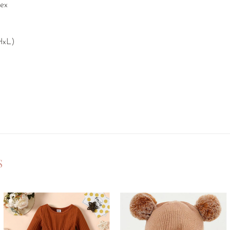
ex
HxL)
S
Ajouter
Ajouter
à la
à la