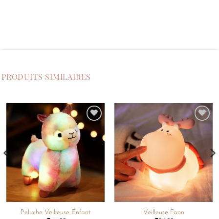
PRODUITS SIMILAIRES
Ajouter
Ajouter
à la
à la
liste de
liste de
souhaits
souhaits
Peluche Veilleuse Enfant
Veilleuse Faon