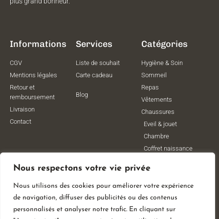
plus grand bonheur.
Informations
Services
Catégories
CGV
Liste de souhait
Hygiène & Soin
Mentions légales
Carte cadeau
Sommeil
Retour et
Repas
Blog
remboursement
Vêtements
Livraison
Chaussures
Contact
Eveil & jouet
Chambre
Coffret naissance
Maternité
Nous respectons votre vie privée
Vêtements de
grossesse
Nous utilisons des cookies pour améliorer votre expérience
Lithothérapie
de navigation, diffuser des publicités ou des contenus
Poussettes
personnalisés et analyser notre trafic. En cliquant sur