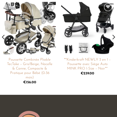
Ajouter
Ajouter
à la
à la
liste de
liste de
souhaits
souhaits
Poussette Combinée Pliable
**Kinderkraft NEWLY 3 en 1 –
TecTake – Gris/Beige, Nacelle
Poussette avec Siège Auto
& Canne, Compacte &
MINK PRO I-Size – Noir**
Pratique pour Bébé (0-36
€
239.00
mois)
€
156.00