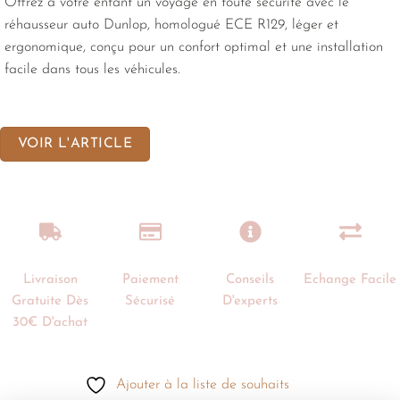
Offrez à votre enfant un voyage en toute sécurité avec le
réhausseur auto Dunlop, homologué ECE R129, léger et
ergonomique, conçu pour un confort optimal et une installation
facile dans tous les véhicules.
VOIR L'ARTICLE
Livraison
Paiement
Conseils
Echange Facile
Gratuite Dès
Sécurisé
D'experts
30€ D'achat
Ajouter à la liste de souhaits