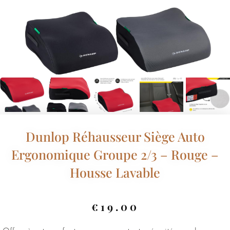
Dunlop Réhausseur Siège Auto
Ergonomique Groupe 2/3 – Rouge –
Housse Lavable
€
19.00