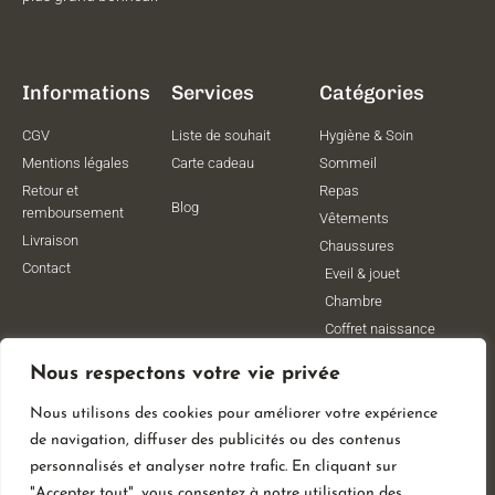
Informations
Services
Catégories
CGV
Liste de souhait
Hygiène & Soin
Mentions légales
Carte cadeau
Sommeil
Retour et
Repas
Blog
remboursement
Vêtements
Livraison
Chaussures
Contact
Eveil & jouet
Chambre
Coffret naissance
Maternité
Nous respectons votre vie privée
Vêtements de
grossesse
Nous utilisons des cookies pour améliorer votre expérience
Lithothérapie
de navigation, diffuser des publicités ou des contenus
Poussettes
personnalisés et analyser notre trafic. En cliquant sur
"Accepter tout", vous consentez à notre utilisation des