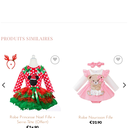
PRODUITS SIMILAIRES
Ajouter
Ajouter
à la
à la
liste de
liste de
souhaits
souhaits
Robe Princesse Noël Fille +
Robe Nourisson Fille
Serre-Tête (Offert)
€
22.90
€
24.90