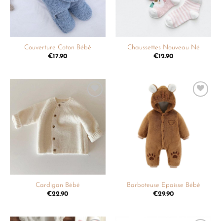
Couverture Coton Bébé
Chaussettes Nouveau Né
€
17.90
€
12.90
Ajouter
Ajouter
à la
à la
liste de
liste de
souhaits
souhaits
Cardigan Bébé
Barboteuse Epaisse Bébé
€
22.90
€
29.90