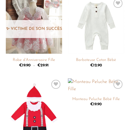
Ajouter
Ajouter
à la
à la
liste de
liste de
souhaits
souhaits
Robe d’Anniversaire Fille
Barboteuse Coton Bébé
€
19.90
–
€
29.91
€
12.90
Ajouter
Ajouter
à la
à la
Manteau Peluche Bébé Fille
liste de
liste de
€
19.90
souhaits
souhaits