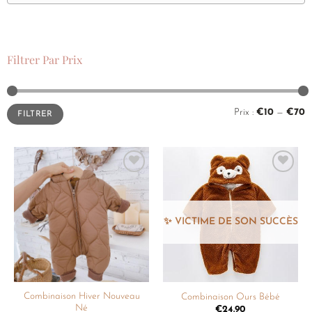
Filtrer Par Prix
Prix :
€10
—
€70
FILTRER
Ajouter
Ajouter
à la
à la
liste de
liste de
souhaits
souhaits
Combinaison Hiver Nouveau
Combinaison Ours Bébé
Né
€
24.90