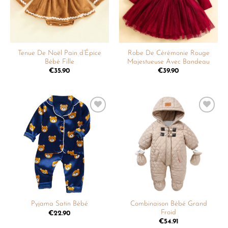
Tenue De Noël Pain d’Épice
Robe De Cérémonie Rouge
Bébé Fille
Majestueuse Avec Bandeau
€
35.90
€
39.90
Ajouter
Ajouter
à la
à la
liste de
liste de
souhaits
souhaits
Combinaison Bébé Grand
Pyjama Satin Bébé
Froid
€
22.90
€
54.91