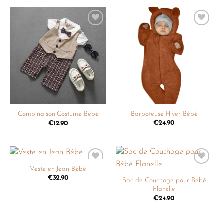
Ajouter
Ajouter
à la
à la
liste de
liste de
souhaits
souhaits
Barboteuse Hiver Bébé
Combinaison Costume Bébé
€
24.90
€
12.90
Veste en Jean Bébé
Ajouter
Ajouter
à la
à la
€
32.90
Sac de Couchage pour Bébé
liste de
liste de
Flanelle
souhaits
souhaits
€
24.90