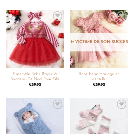
Ajouter
Ajouter
à la
à la
liste de
liste de
souhaits
souhaits
Ensemble Robe Rayée &
Robe bébé mariage en
Bandeau De Noël Pour Fille
dentelle
€
39.90
€
39.90
Ajouter
Ajouter
à la
à la
liste de
liste de
souhaits
souhaits