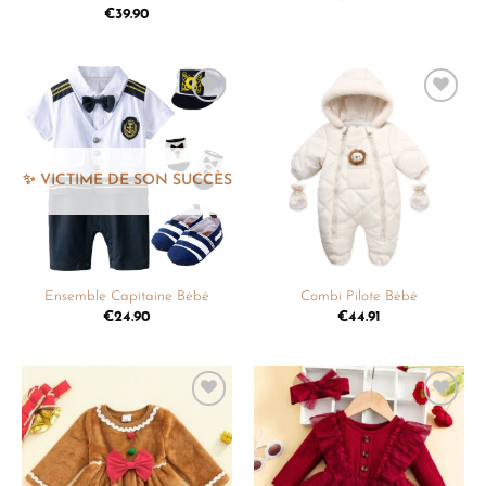
€
39.90
Ajouter
Ajouter
à la
à la
liste de
liste de
souhaits
souhaits
Ensemble Capitaine Bébé
Combi Pilote Bébé
€
24.90
€
44.91
Ajouter
Ajouter
à la
à la
liste de
liste de
souhaits
souhaits