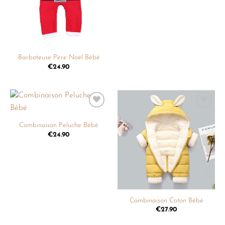
Barboteuse Père Noël Bébé
€
24.90
Ajouter
Ajouter
à la
à la
Combinaison Peluche Bébé
liste de
liste de
€
24.90
souhaits
souhaits
Combinaison Coton Bébé
€
27.90