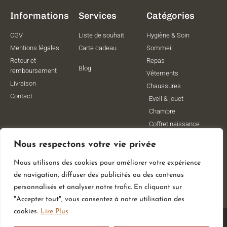
Informations
Services
Catégories
CGV
Liste de souhait
Hygiène & Soin
Mentions légales
Carte cadeau
Sommeil
Retour et
Repas
Blog
remboursement
Vêtements
Livraison
Chaussures
Contact
Eveil & jouet
Chambre
Coffret naissance
Maternité
Nous respectons votre vie privée
Vêtements de
grossesse
Nous utilisons des cookies pour améliorer votre expérience
Lithothérapie
de navigation, diffuser des publicités ou des contenus
Poussettes
personnalisés et analyser notre trafic. En cliquant sur
"Accepter tout", vous consentez à notre utilisation des
cookies.
Lire Plus