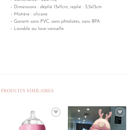
– Dimensions : déplié 13x11cm, replié : 3,5x13cm
– Matière : silicone
– Garanti sans PVC, sans phtalates, sans BPA
– Lavable au lave-vaisselle
PRODUITS SIMILAIRES
Ajouter
Ajouter
à la
à la
liste de
liste de