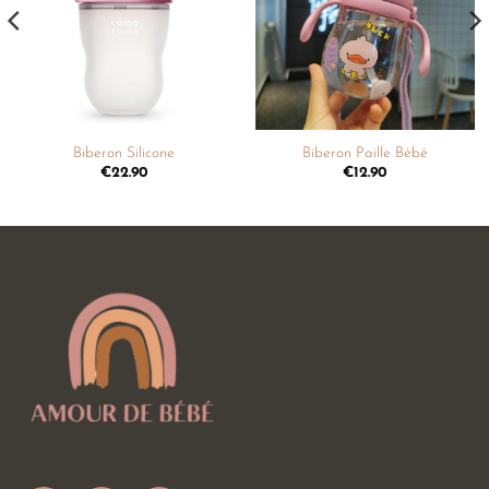
souhaits
souhaits
Biberon Silicone
Biberon Paille Bébé
€
22.90
€
12.90