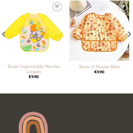
Ajouter
Ajouter
à la
à la
liste de
liste de
souhaits
souhaits
Bavoir Imperméable Manches
Bavoir A Manche Bébé
Longues
€
9.90
€
9.90