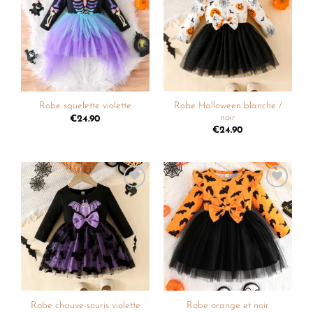
à la
à la
liste de
liste de
souhaits
souhaits
Robe Halloween blanche /
Robe squelette violette
noir
€
24.90
€
24.90
Ajouter
Ajouter
à la
à la
liste de
liste de
souhaits
souhaits
Robe chauve-souris violette
Robe orange et noir