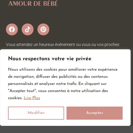
Vous attendez un heureux événement ou vous ou vos proches
viennent d’accueillir un petit trésor ? Sur Amour de bébé, vous
trouverez tout ce dont vous avez besoin pour votre bébé. Nous
Nous respectons votre vie privée
avons une large gamme d’articles bébé au meilleur prix pour votre
Nous utilisons des cookies pour améliorer votre expérience
plus grand bonheur.
de navigation, diffuser des publicités ou des contenus
personnalisés et analyser notre trafic. En cliquant sur
"Accepter tout", vous consentez à notre utilisation des
Informations
Services
Catégories
cookies.
Lire Plus
CGV
Liste de souhait
Hygiène & Soin
Modifier
Accepter
Mentions légales
Carte cadeau
Sommeil
Retour et
Repas
Blog
remboursement
Vêtements