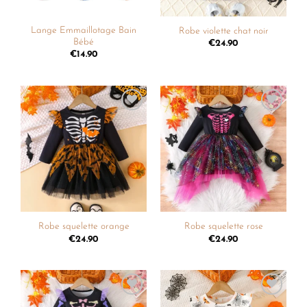
Lange Emmaillotage Bain
Robe violette chat noir
Bébé
€
24.90
€
14.90
Ajouter
Ajouter
à la
à la
liste de
liste de
souhaits
souhaits
Robe squelette orange
Robe squelette rose
€
24.90
€
24.90
Ajouter
Ajouter