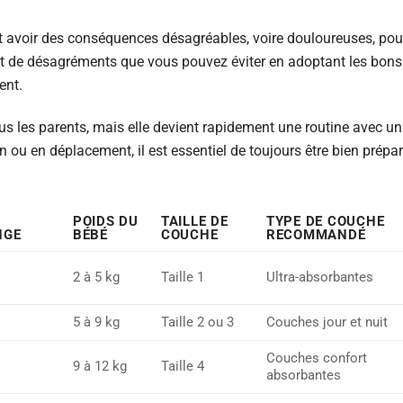
t avoir des conséquences désagréables, voire douloureuses, pou
tant de désagréments que vous pouvez éviter en adoptant les bons
ent.
s les parents, mais elle devient rapidement une routine avec un
 ou en déplacement, il est essentiel de toujours être bien prépa
POIDS DU
TAILLE DE
TYPE DE COUCHE
NGE
BÉBÉ
COUCHE
RECOMMANDÉ
2 à 5 kg
Taille 1
Ultra-absorbantes
5 à 9 kg
Taille 2 ou 3
Couches jour et nuit
Couches confort
9 à 12 kg
Taille 4
absorbantes