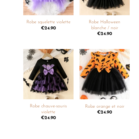
+
+
Robe Halloween
Robe squelette violette
blanche / noir
€
24.90
€
24.90
Ajouter
Ajouter
à la
à la
liste de
liste de
souhaits
souhaits
+
+
Robe chauve-souris
Robe orange et noir
violette
€
24.90
€
24.90