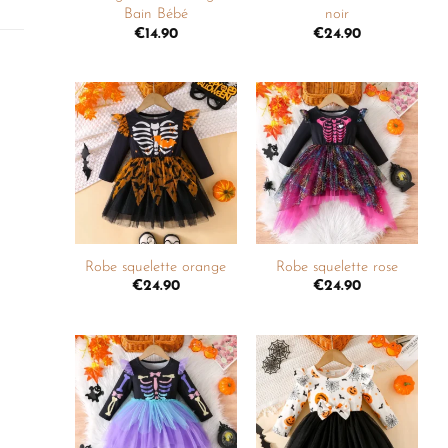
Bain Bébé
noir
€
14.90
€
24.90
Ajouter
Ajouter
à la
à la
liste de
liste de
souhaits
souhaits
+
+
Robe squelette orange
Robe squelette rose
€
24.90
€
24.90
Ajouter
Ajouter
à la
à la
liste de
liste de
souhaits
souhaits