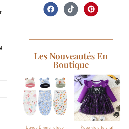
r
ré
Les Nouveautés En
Boutique
Ajouter
Ajouter
à la
à la
liste de
liste de
souhaits
souhaits
+
+
Lange Emmaillotage
Robe violette chat