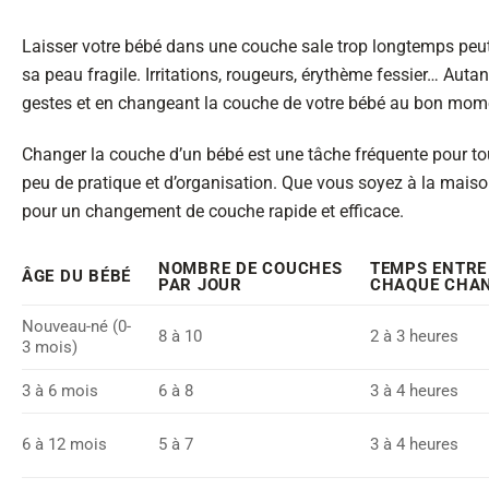
Laisser votre bébé dans une couche sale trop longtemps peu
sa peau fragile. Irritations, rougeurs, érythème fessier… Au
gestes et en changeant la couche de votre bébé au bon mom
Changer la couche d’un bébé est une tâche fréquente pour tou
peu de pratique et d’organisation. Que vous soyez à la maison
pour un changement de couche rapide et efficace.
NOMBRE DE COUCHES
TEMPS ENTRE
ÂGE DU BÉBÉ
PAR JOUR
CHAQUE CHA
Nouveau-né (0-
8 à 10
2 à 3 heures
3 mois)
3 à 6 mois
6 à 8
3 à 4 heures
6 à 12 mois
5 à 7
3 à 4 heures