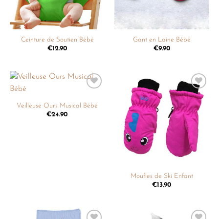
Ceinture de Soutien Bébé
Gant en Laine Bébé
€
12.90
€
9.90
Ajouter
Ajouter
à la
à la
Veilleuse Ours Musical Bébé
liste de
liste de
€
24.90
souhaits
souhaits
Moufles de Ski Enfant
€
13.90