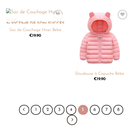
Ajouter
Ajouter
à la
à la
Sac de Couchage Hiver Bébé
liste de
liste de
€
19.90
souhaits
souhaits
Doudoune à Capuche Bébé
€
19.90
1
2
3
4
5
6
7
8