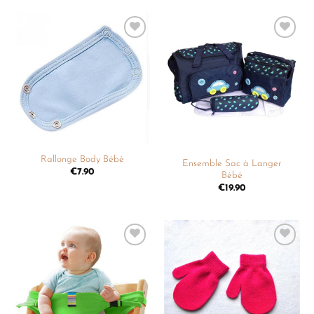
Ajouter
Ajouter
à la
à la
liste de
liste de
souhaits
souhaits
Rallonge Body Bébé
Ensemble Sac à Langer
€
7.90
Bébé
€
19.90
Ajouter
Ajouter
à la
à la
liste de
liste de
souhaits
souhaits