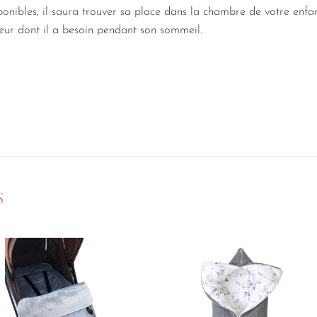
sponibles, il saura trouver sa place dans la chambre de votre enfant
leur dont il a besoin pendant son sommeil.
S
Ajouter
Ajouter
à la
à la
liste de
liste de
souhaits
souhaits