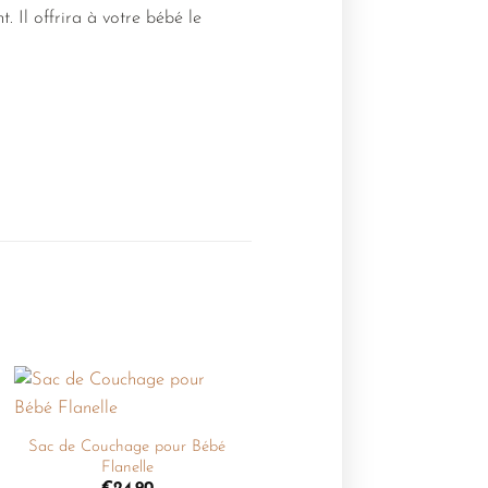
. Il offrira à votre bébé le
+
Ajouter
à la
Sac de Couchage pour Bébé
liste de
Flanelle
souhaits