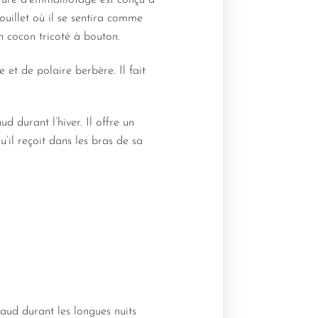
rture d’emmaillotage est conçu à
ouillet où il se sentira comme
n cocon tricoté à bouton.
 et de polaire berbère. Il fait
 durant l’hiver. Il offre un
’il reçoit dans les bras de sa
aud durant les longues nuits