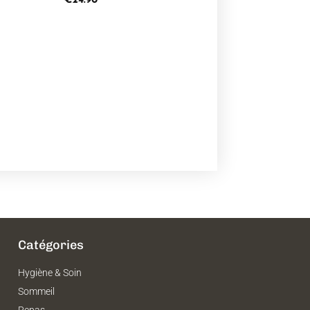
€
24.90
Catégories
Hygiène & Soin
Sommeil
Repas