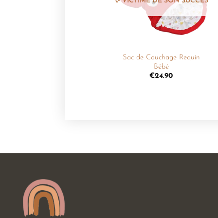
+
Sac de Couchage Requin
Bébé
€
24.90