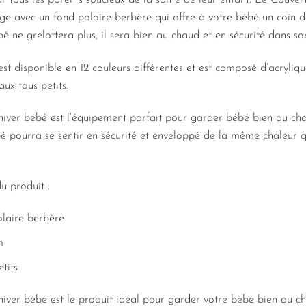
our tous les parents soucieux de la santé de leur enfant. Le Couve
arge avec un fond polaire berbère qui offre à votre bébé un coin d
 ne grelottera plus, il sera bien au chaud et en sécurité dans so
 disponible en 12 couleurs différentes et est composé d’acrylique
ux tous petits.
ver bébé est l’équipement parfait pour garder bébé bien au chaud
bé pourra se sentir en sécurité et enveloppé de la même chaleur qu
du produit :
olaire berbère
m
tits
ver bébé est le produit idéal pour garder votre bébé bien au ch