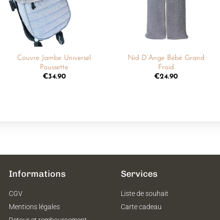
+
+
Couvre Jambe Universel
Nid D’Ange Bébé Grand
Poussette
Froid
€
34.90
€
24.90
Informations
Services
CGV
Liste de souhait
Mentions légales
Carte cadeau
Retour et remboursement