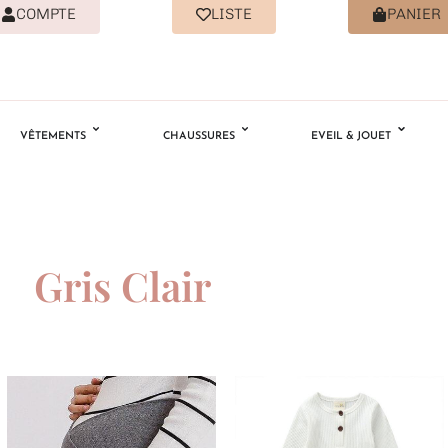
COMPTE
LISTE
PANIER
VÊTEMENTS
CHAUSSURES
EVEIL & JOUET
Gris Clair
Ajouter
Ajouter
à la
à la