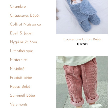
liste de
Chambre
souhaits
Chaussures Bébé
Coffret Naissance
+
Eveil & Jouet
Couverture Coton Bébé
Hygiène & Soin
€
17.90
Lithothérapie
Maternité
Mobilité
Ajouter
à la
Produit bébé
liste de
souhaits
Repas Bébé
Sommeil Bébé
+
Vêtements