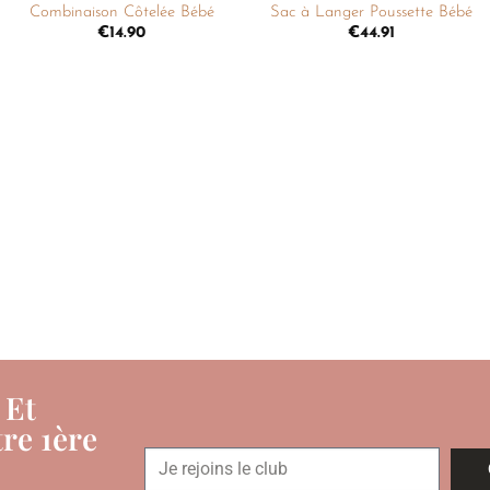
Combinaison Côtelée Bébé
Sac à Langer Poussette Bébé
€
14.90
€
44.91
 Et
re 1ère