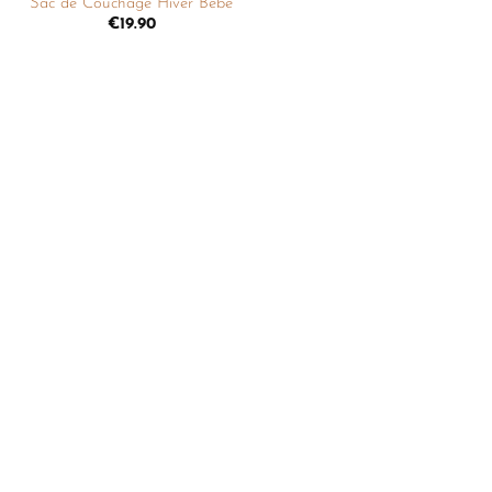
Sac de Couchage Hiver Bébé
liste de
€
19.90
souhaits