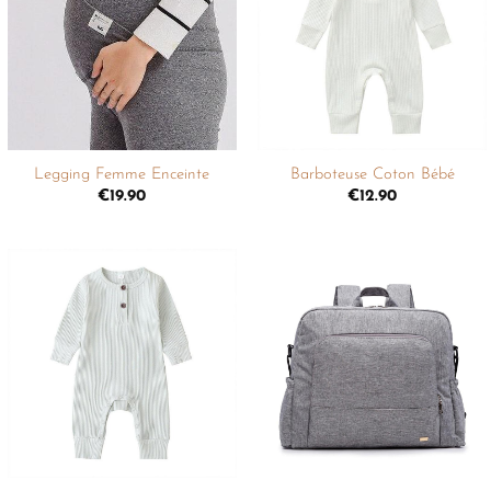
liste de
liste de
souhaits
souhaits
+
+
Legging Femme Enceinte
Barboteuse Coton Bébé
€
19.90
€
12.90
Ajouter
Ajouter
à la
à la
liste de
liste de
souhaits
souhaits
+
+