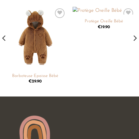
Protège Oreille Bébé
Ajouter
Ajouter
à la
à la
€
19.90
liste de
liste de
souhaits
souhaits
Barboteuse Epaisse Bébé
€
29.90