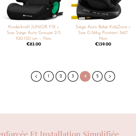
Kinderkraft JUNIOR FIX i-
Siège Auto Bébé KidsZone i-
Size Siège Auto Groupe 2/3
Size 0-36kg Pivotant 360°
100-150 cm – Noir
Noir
€
83.00
€
139.00
1
2
3
4
5
enforcée Et Installation Simplifiée