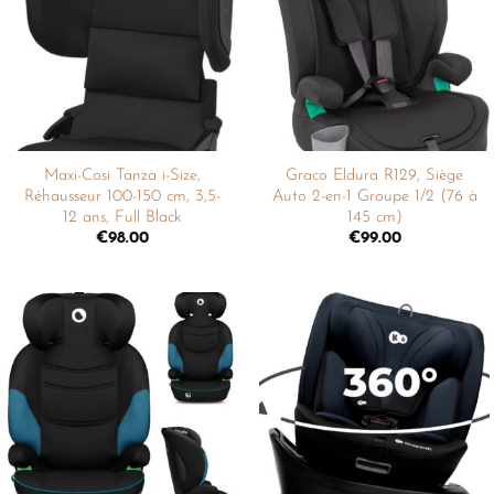
liste de
liste de
souhaits
souhaits
Maxi-Cosi Tanza i-Size,
Graco Eldura R129, Siège
Réhausseur 100-150 cm, 3,5-
Auto 2-en-1 Groupe 1/2 (76 à
12 ans, Full Black
145 cm)
€
98.00
€
99.00
Ajouter
Ajouter
à la
à la
liste de
liste de
souhaits
souhaits