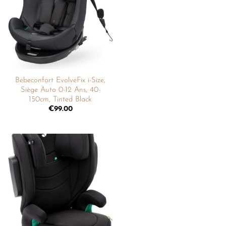
liste de
souhaits
Bebeconfort EvolveFix i-Size,
Siège Auto 0-12 Ans, 40-
150cm, Tinted Black
€
99.00
Ajouter
à la
liste de
souhaits