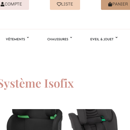
COMPTE
LISTE
PANIER
VÊTEMENTS
CHAUSSURES
EVEIL & JOUET
Système Isofix
Ajouter
Ajouter
à la
à la