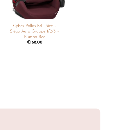
Cybex Pallas B4 i-Size –
Siège Auto Groupe 1/2/3 –
Rumba Red
€
168.00