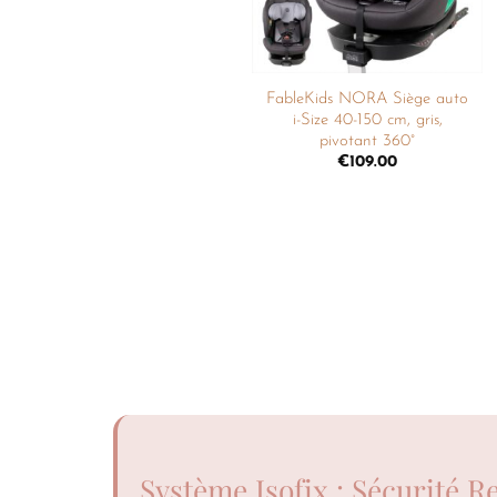
FableKids NORA Siège auto
i-Size 40-150 cm, gris,
pivotant 360°
€
109.00
Système Isofix : Sécurité R