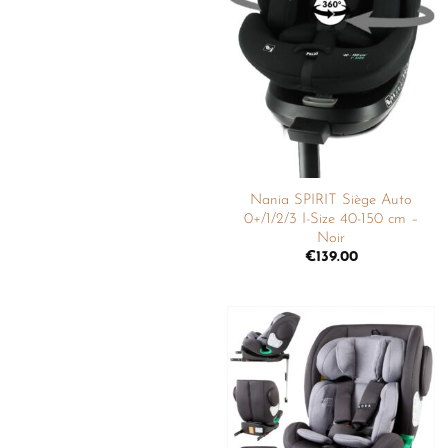
Ajouter
à la
liste de
souhaits
Nania SPIRIT Siège Auto
0+/1/2/3 I-Size 40-150 cm –
Noir
€
139.00
Ajouter
à la
liste de
souhaits