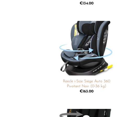
€
134.00
Ajouter
à la
liste de
souhaits
Reecle i-Size Siège Auto 360
Pivotant Noir (0-36 kg)
€
163.00