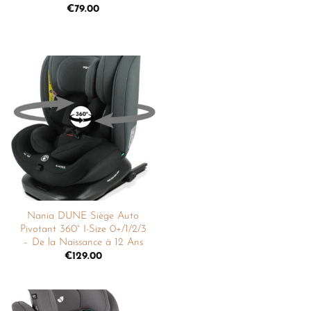
€
79.00
Ajouter
à la
liste de
souhaits
Nania DUNE Siège Auto
Pivotant 360° I-Size 0+/1/2/3
– De la Naissance à 12 Ans
€
129.00