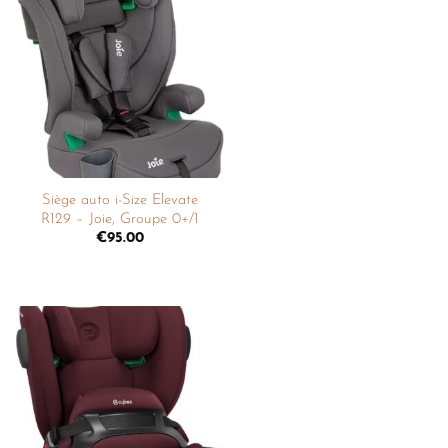
Ajouter
à la
liste de
souhaits
Siège auto i-Size Elevate
R129 – Joie, Groupe 0+/1
€
95.00
Ajouter
à la
liste de
souhaits