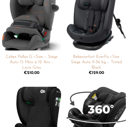
Ajouter
Ajouter
à la
à la
liste de
liste de
souhaits
souhaits
Cybex Pallas G i-Size – Siège
Bebeconfort EverFix i-Size
Auto 15 Mois à 12 Ans –
Siège Auto 9-36 kg – Tinted
Lava Grey
Black
€
210.00
€
129.00
Ajouter
Ajouter
à la
à la
liste de
liste de
souhaits
souhaits