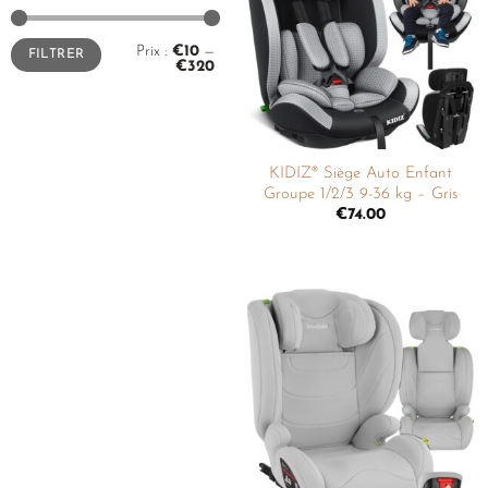
liste de
souhaits
Prix :
€10
—
FILTRER
€320
KIDIZ® Siège Auto Enfant
Groupe 1/2/3 9-36 kg – Gris
€
74.00
Ajouter
à la
liste de
souhaits