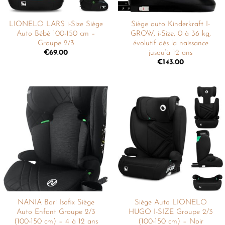
LIONELO LARS i-Size Siège
Siège auto Kinderkraft I-
Auto Bébé 100-150 cm –
GROW, i-Size, 0 à 36 kg,
Groupe 2/3
évolutif dès la naissance
jusqu’à 12 ans
€
69.00
€
143.00
Ajouter
Ajouter
à la
à la
liste de
liste de
souhaits
souhaits
NANIA Bari Isofix Siège
Siège Auto LIONELO
Auto Enfant Groupe 2/3
HUGO I-SIZE Groupe 2/3
(100-150 cm) – 4 à 12 ans
(100-150 cm) – Noir