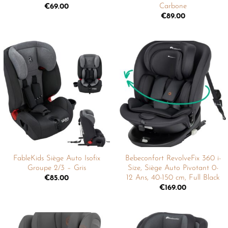
Carbone
€
69.00
€
89.00
Ajouter
Ajouter
à la
à la
liste de
liste de
souhaits
souhaits
FableKids Siège Auto Isofix
Bebeconfort RevolveFix 360 i-
Groupe 2/3 – Gris
Size, Siège Auto Pivotant 0-
12 Ans, 40-150 cm, Full Black
€
85.00
€
169.00