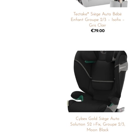
Tectake® Siège Auto Bébé
Enfant Groupe 2/3 – Isofix –
Gris Clair
€
79.00
Ajouter
à la
liste de
souhaits
Cybex Gold Siège Auto
Solution S2 i-Fix, Groupe 2/3,
Moon Black