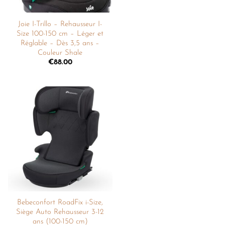
Joie I-Trillo – Rehausseur I-
Size 100-150 cm – Léger et
Réglable – Dès 3,5 ans –
Couleur Shale
€
88.00
Ajouter
à la
liste de
souhaits
Bebeconfort RoadFix i-Size,
Siège Auto Rehausseur 3-12
ans (100-150 cm)