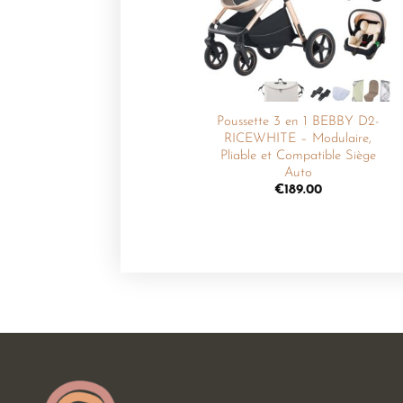
souhaits
Poussette 3 en 1 BEBBY D2-
RICEWHITE – Modulaire,
Pliable et Compatible Siège
Auto
€
189.00