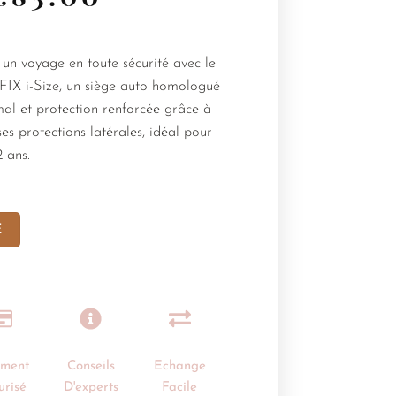
 un voyage en toute sécurité avec le
IX i-Size, un siège auto homologué
imal et protection renforcée grâce à
ses protections latérales, idéal pour
2 ans.
E
ement
Conseils
Echange
urisé
D'experts
Facile