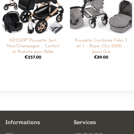
souhaits
souhaits
KESSER® Poussette 3en1
Poussette Combinée Fides 3
Noir/Champagne – Confort
en 1 – Bayer Chic 2000 –
et Praticité pour Bébé
Jeans Gris
€
257.00
€
89.00
Informations
Services