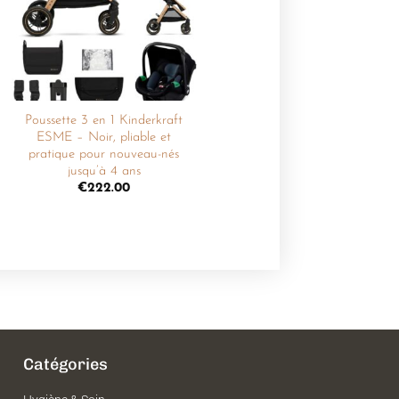
souhaits
Poussette 3 en 1 Kinderkraft
ESME – Noir, pliable et
pratique pour nouveau-nés
jusqu’à 4 ans
€
222.00
Catégories