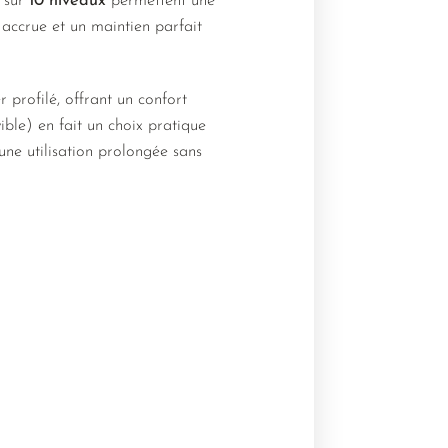
e sur
10 niveaux
permettent une
 accrue et un maintien parfait
profilé, offrant un confort
ible) en fait un choix pratique
une utilisation prolongée sans