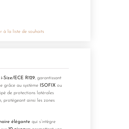
r à la liste de souhaits
e
i-Size/ECE R129
, garantissant
fiée grâce au système
ISOFIX
ou
ipé de protections latérales
n, protégeant ainsi les zones
noire élégante
qui s’intègre