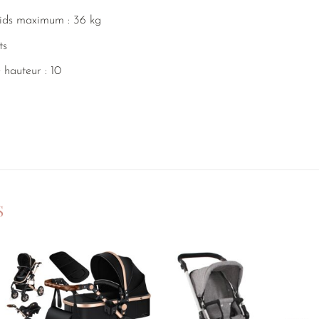
ds maximum : 36 kg
ts
hauteur : 10
S
Ajouter
Ajouter
à la
à la
liste de
liste de