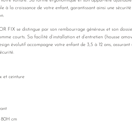
e votre voiture. Sa forme ergonomique et son appui-tête ajustabl
 à la croissance de votre enfant, garantissant ainsi une sécurité
on.
 FIX se distingue par son rembourrage généreux et son dossier 
omme courts. Sa facilité d’installation et d’entretien (housse amov
design évolutif accompagne votre enfant de 3,5 à 12 ans, assurant 
écurité.
ix et ceinture
vant
x 80H cm