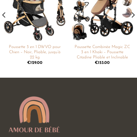
liste de
liste de
souhaits
souhaits
Poussette 3 en 1 DWVO pour
Poussette Combinée Magic ZC
Chien – Noir, Pliable, jusqu’à
3 en 1 Khaki – Poussette
22 kg
Citadine Pliable et Inclinable
€
129.00
€
153.00