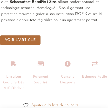
auto
Bebeconfort RoadFix i-Size
, alliant confort optimal et
technologie avancée. Homologué i-Size, il garantit une
protection maximale grâce à son installation ISOFIX et ses 14
positions d’appui-tête réglables pour un ajustement parfait.
VOIR L'ARTICLE
Livraison
Paiement
Conseils
Echange Facile
Gratuite Dès
Sécurisé
D'experts
30€ D'achat
Ajouter à la liste de souhaits