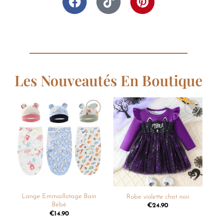
Les Nouveautés En Boutique
Ajouter
Ajouter
à la
à la
liste de
liste de
souhaits
souhaits
Lange Emmaillotage Bain
Robe violette chat noir
Bébé
€
24.90
€
14.90