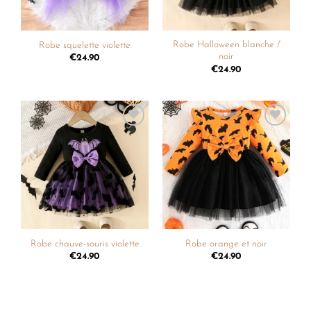
Robe Halloween blanche /
Robe squelette violette
noir
€
24.90
€
24.90
Ajouter
Ajouter
à la
à la
liste de
liste de
souhaits
souhaits
Robe chauve-souris violette
Robe orange et noir
€
24.90
€
24.90