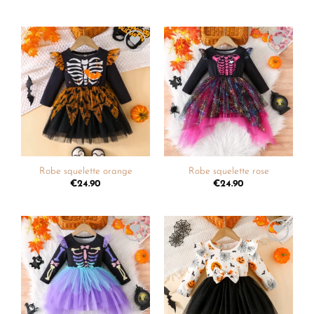
Ajouter
Ajouter
à la
à la
liste de
liste de
souhaits
souhaits
Robe squelette orange
Robe squelette rose
€
24.90
€
24.90
Ajouter
Ajouter
à la
à la
liste de
liste de
souhaits
souhaits