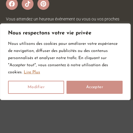
Vous attendez un heureux événement ou vous ou vos proches
viennent d’accueillir un petit trésor ? Sur Amour de bébé, vous
trouverez tout ce dont vous avez besoin pour votre bébé. Nous
Nous respectons votre vie privée
avons une large gamme d’articles bébé au meilleur prix pour votre
Nous utilisons des cookies pour améliorer votre expérience
plus grand bonheur.
de navigation, diffuser des publicités ou des contenus
personnalisés et analyser notre trafic. En cliquant sur
"Accepter tout", vous consentez à notre utilisation des
Informations
Services
Catégories
cookies.
Lire Plus
CGV
Liste de souhait
Hygiène & Soin
Modifier
Accepter
Mentions légales
Carte cadeau
Sommeil
Retour et
Repas
Blog
remboursement
Vêtements
Livraison
Chaussures
Contact
Eveil & jouet
Chambre