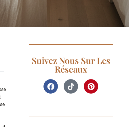
Suivez Nous Sur Les
Réseaux
sse
t
rse
 la