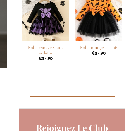
Ajouter
Ajouter
à la
à la
liste de
liste de
souhaits
souhaits
+
+
Robe chauve-souris
Robe orange et noir
violette
€
24.90
€
24.90
Rejoignez Le Club