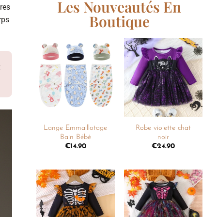
Les Nouveautés En
res
Boutique
rps
t
Ajouter
Ajouter
à la
à la
liste de
liste de
souhaits
souhaits
+
+
Lange Emmaillotage
Robe violette chat
Bain Bébé
noir
€
14.90
€
24.90
Ajouter
Ajouter
à la
à la
liste de
liste de