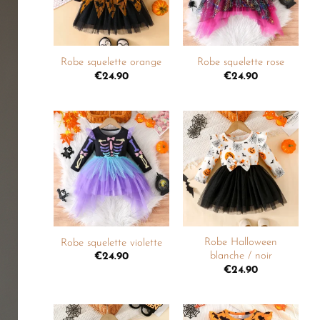
souhaits
souhaits
+
+
Robe squelette orange
Robe squelette rose
€
24.90
€
24.90
Ajouter
Ajouter
à la
à la
liste de
liste de
souhaits
souhaits
+
+
Robe Halloween
Robe squelette violette
blanche / noir
€
24.90
€
24.90