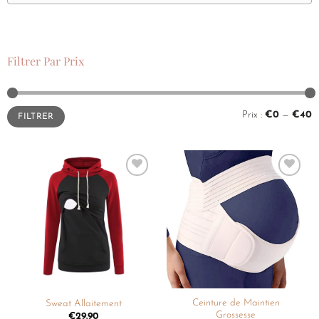
Filtrer Par Prix
Prix :
€0
—
€40
FILTRER
Ajouter
Ajouter
à la
à la
liste de
liste de
souhaits
souhaits
Ceinture de Maintien
Sweat Allaitement
Grossesse
€
29.90