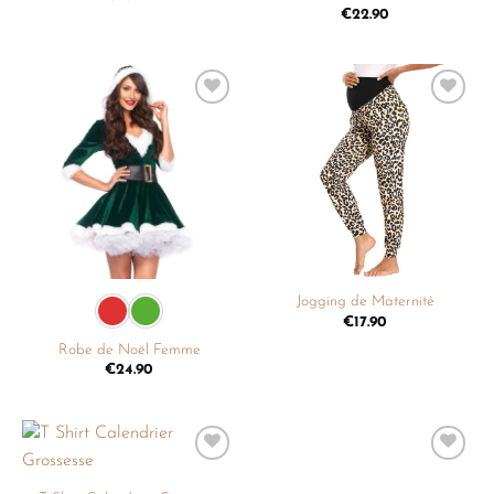
€
22.90
Ajouter
Ajouter
à la
à la
liste de
liste de
souhaits
souhaits
Jogging de Maternité
€
17.90
Robe de Noël Femme
€
24.90
Ajouter
Ajouter
à la
à la