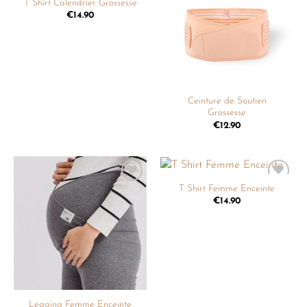
T Shirt Calendrier Grossesse
liste de
liste de
€
14.90
souhaits
souhaits
Ceinture de Soutien
Grossesse
€
12.90
T Shirt Femme Enceinte
Ajouter
Ajouter
à la
à la
€
14.90
liste de
liste de
souhaits
souhaits
Legging Femme Enceinte