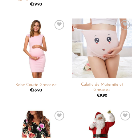
€
19.90
Ajouter
Ajouter
à la
à la
liste de
liste de
souhaits
souhaits
Culotte de Maternité et
Robe Courte Grossesse
Grossesse
€
18.90
€
9.90
Ajouter
Ajouter
à la
à la
liste de
liste de
souhaits
souhaits