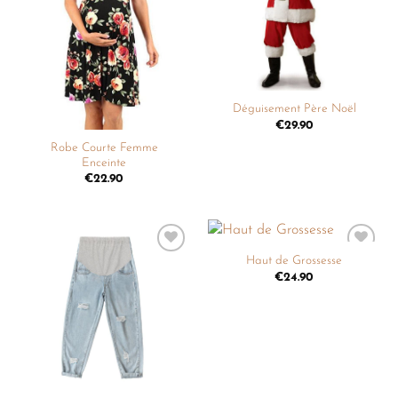
Déguisement Père Noël
€
29.90
Robe Courte Femme
Enceinte
€
22.90
Haut de Grossesse
Ajouter
Ajouter
à la
à la
€
24.90
liste de
liste de
souhaits
souhaits