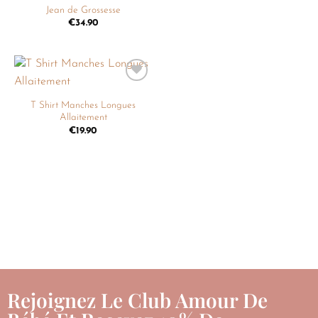
Jean de Grossesse
€
34.90
Ajouter
à la
T Shirt Manches Longues
liste de
Allaitement
souhaits
€
19.90
Rejoignez Le Club Amour De