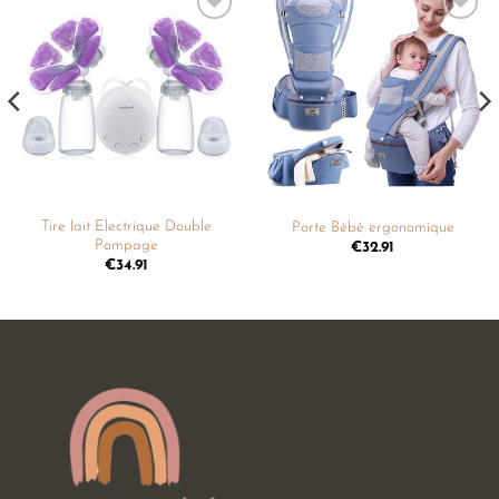
Ajouter
Ajouter
à la
à la
liste de
liste de
souhaits
souhaits
Tire lait Electrique Double
Porte Bébé ergonomique
Pompage
€
32.91
€
34.91