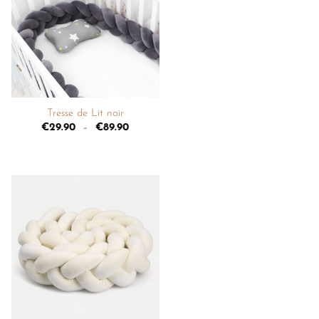
liste de
souhaits
+
Tresse de Lit noir
€
29.90
–
€
89.90
Ajouter
à la
liste de
souhaits
+