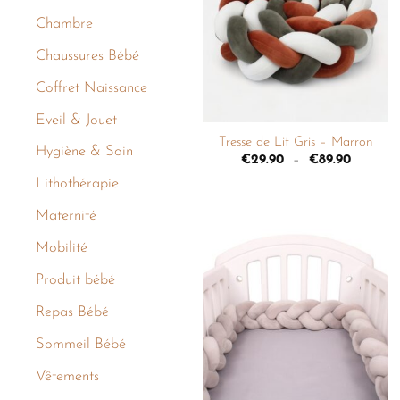
liste de
Chambre
souhaits
Chaussures Bébé
Coffret Naissance
+
Eveil & Jouet
Tresse de Lit Gris – Marron
Hygiène & Soin
€
29.90
–
€
89.90
Lithothérapie
Maternité
Mobilité
Ajouter
Produit bébé
à la
liste de
souhaits
Repas Bébé
Sommeil Bébé
Vêtements
+