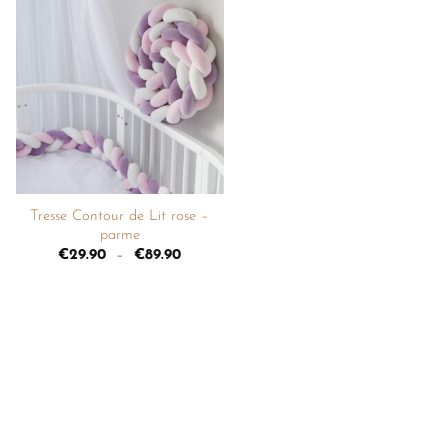
Ajouter
à la
liste de
souhaits
+
Tresse Contour de Lit rose –
parme
€
29.90
–
€
89.90