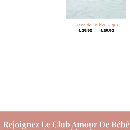
+
Tresse de Lit bleu – gris
€
29.90
–
€
89.90
Rejoignez Le Club Amour De Bébé