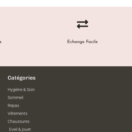
s
Echange Facile
Catégories
Hygiène & Soin
Sommeil
Repas
Vêtements
Chaussures
Eveil & jouet