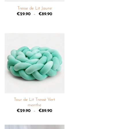
Tresse de Lit Jaune
€
29.90
–
€
89.90
Ajouter
à la
liste de
souhaits
+
Tour de Lit Tressé Vert
menthe
€
29.90
–
€
89.90