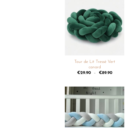
Ajouter
à la
liste de
souhaits
+
Tour de Lit Tressé Vert
canard
€
29.90
–
€
89.90
Ajouter
à la
liste de
souhaits