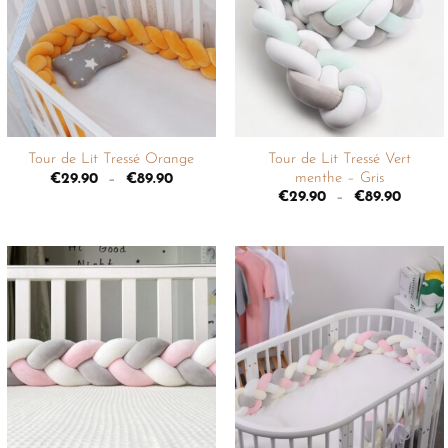
liste de
liste de
souhaits
souhaits
+
+
Tour de Lit Tressé Vert
Tour de Lit Tressé Orange
menthe – Gris
€
29.90
–
€
89.90
€
29.90
–
€
89.90
Ajouter
Ajouter
à la
à la
liste de
liste de
souhaits
souhaits
+
+