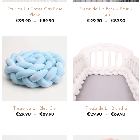
Tour de Lit Tressé Gris Rose
Tresse de Lit Ecru – Rose –
Blanc
Gris
€
29.90
–
€
89.90
€
29.90
–
€
89.90
Ajouter
Ajouter
à la
à la
liste de
liste de
souhaits
souhaits
+
+
Tresse de Lit Bleu Ciel
Tresse de Lit Blanche
€
29.90
–
€
89.90
€
29.90
–
€
89.90