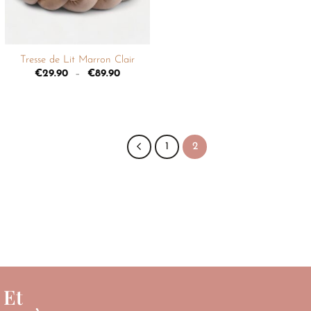
+
Tresse de Lit Marron Clair
€
29.90
–
€
89.90
1
2
 Et