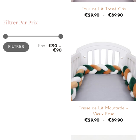
Tour de Lit Tressé Gris
€
29.90
–
€
89.90
Filtrer Par Prix
Prix :
€20
—
FILTRER
€90
Ajouter
à la
liste de
souhaits
+
Tresse de Lit Moutarde –
Vieux Rose
€
29.90
–
€
89.90