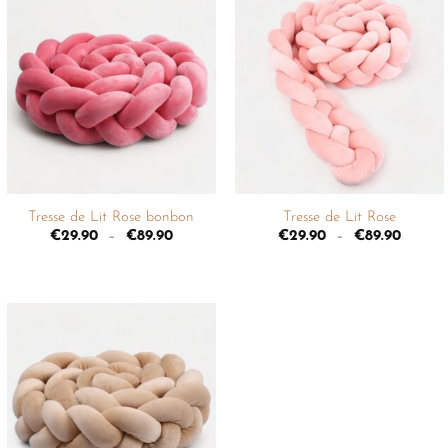
Ajouter
Ajouter
à la
à la
liste de
liste de
souhaits
souhaits
+
+
Tresse de Lit Rose bonbon
Tresse de Lit Rose
€
29.90
–
€
89.90
€
29.90
–
€
89.90
Ajouter
à la
liste de
souhaits