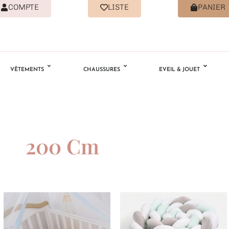
COMPTE
LISTE
PANIER
VÊTEMENTS
CHAUSSURES
EVEIL & JOUET
200 Cm
Ajouter
Ajouter
à la
à la