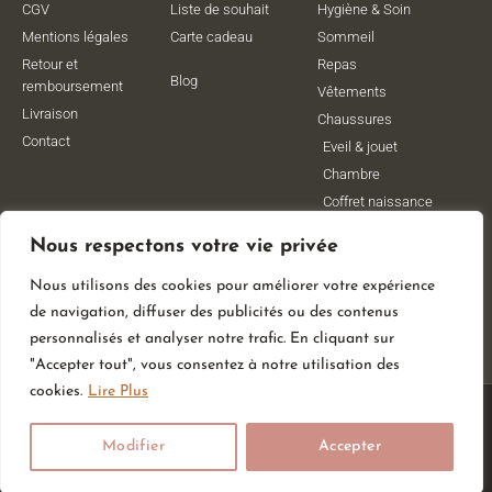
CGV
Liste de souhait
Hygiène & Soin
Mentions légales
Carte cadeau
Sommeil
Retour et
Repas
Blog
remboursement
Vêtements
Livraison
Chaussures
Contact
Eveil & jouet
Chambre
Coffret naissance
Maternité
Nous respectons votre vie privée
Vêtements de
grossesse
Nous utilisons des cookies pour améliorer votre expérience
Lithothérapie
de navigation, diffuser des publicités ou des contenus
Poussettes
personnalisés et analyser notre trafic. En cliquant sur
"Accepter tout", vous consentez à notre utilisation des
cookies.
Lire Plus
© All Rights Reserved
Modifier
Accepter
Made With
By Web Coast