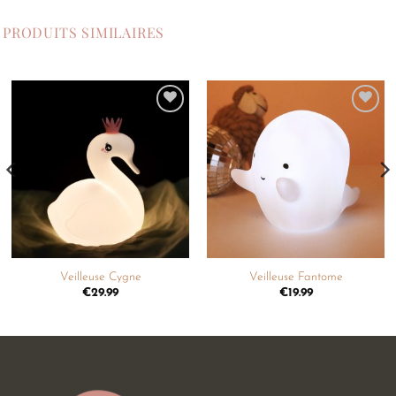
PRODUITS SIMILAIRES
Ajouter
Ajouter
à la
à la
liste de
liste de
souhaits
souhaits
Veilleuse Cygne
Veilleuse Fantome
€
29.99
€
19.99