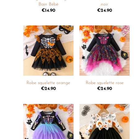
Bain Bébé
noir
€
14.90
€
24.90
Ajouter
Ajouter
à la
à la
liste de
liste de
souhaits
souhaits
+
+
Robe squelette orange
Robe squelette rose
€
24.90
€
24.90
Ajouter
Ajouter
à la
à la
liste de
liste de
souhaits
souhaits