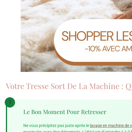
Votre Tresse Sort De La Machine : Q
1
Le Bon Moment Pour Retresser
Ne vous précipitez pas juste après le
lavage en machine de v
manipuler, sans être détrempée. L’idéal est d’attendre 1 à 2