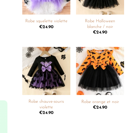
+
+
Robe Halloween
Robe squelette violette
blanche / noir
€
24.90
€
24.90
Ajouter
Ajouter
à la
à la
liste de
liste de
souhaits
souhaits
+
+
Robe chauve-souris
Robe orange et noir
violette
€
24.90
€
24.90