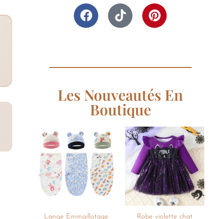
Les Nouveautés En
Boutique
Ajouter
Ajouter
à la
à la
liste de
liste de
souhaits
souhaits
+
+
Lange Emmaillotage
Robe violette chat