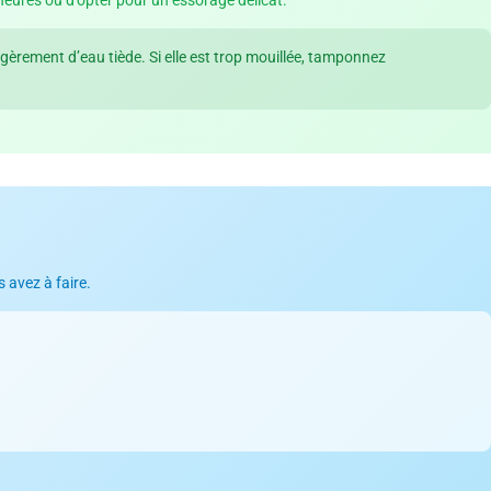
égèrement d’eau tiède. Si elle est trop mouillée, tamponnez
 avez à faire.