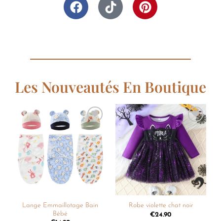
Les Nouveautés En Boutique
Ajouter
Ajouter
à la
à la
liste de
liste de
souhaits
souhaits
Lange Emmaillotage Bain
Robe violette chat noir
Bébé
€
24.90