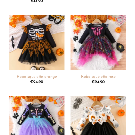
€
14.90
Ajouter
Ajouter
à la
à la
liste de
liste de
souhaits
souhaits
Robe squelette orange
Robe squelette rose
€
24.90
€
24.90
Ajouter
Ajouter
à la
à la
liste de
liste de
souhaits
souhaits