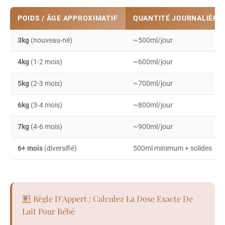
POIDS / ÂGE APPROXIMATIF
QUANTITÉ JOURNALIÈRE
3kg
(nouveau-né)
~500ml/jour
4kg
(1-2 mois)
~600ml/jour
5kg
(2-3 mois)
~700ml/jour
6kg
(3-4 mois)
~800ml/jour
7kg
(4-6 mois)
~900ml/jour
6+ mois
(diversifié)
500ml minimum + solides
Règle D’Appert : Calculez La Dose Exacte De
Lait Pour Bébé