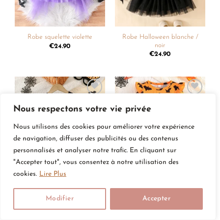
Robe Halloween blanche /
Robe squelette violette
noir
€
24.90
€
24.90
Ajouter
Ajouter
Nous respectons votre vie privée
à la
à la
liste de
liste de
souhaits
souhaits
Nous utilisons des cookies pour améliorer votre expérience
de navigation, diffuser des publicités ou des contenus
personnalisés et analyser notre trafic. En cliquant sur
"Accepter tout", vous consentez à notre utilisation des
cookies.
Lire Plus
Robe chauve-souris violette
Robe orange et noir
€
24.90
€
24.90
Modifier
Accepter