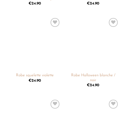
€
24.90
€
24.90
Ajouter
Ajouter
à la
à la
liste de
liste de
souhaits
souhaits
Robe Halloween blanche /
Robe squelette violette
noir
€
24.90
€
24.90
Ajouter
Ajouter
à la
à la
liste de
liste de
souhaits
souhaits