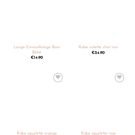
Ajouter
Ajouter
à la
à la
liste de
liste de
souhaits
souhaits
Lange Emmaillotage Bain
Robe violette chat noir
Bébé
€
24.90
€
14.90
Ajouter
Ajouter
à la
à la
liste de
liste de
souhaits
souhaits
Robe squelette orange
Robe squelette rose