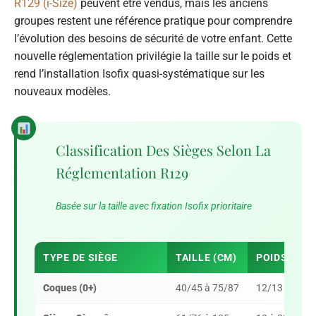
R129 (i-Size)
peuvent être vendus, mais les anciens
groupes restent une référence pratique pour comprendre
l’évolution des besoins de sécurité de votre enfant. Cette
nouvelle réglementation privilégie la taille sur le poids et
rend l’installation Isofix quasi-systématique sur les
nouveaux modèles.
Classification Des Sièges Selon La
Réglementation R129
Basée sur la taille avec fixation Isofix prioritaire
TYPE DE SIÈGE
TAILLE (CM)
POIDS MAX 
Coques (0+)
40/45 à 75/87
12/13