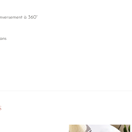
renversement à 360°
 ans
S