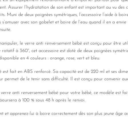
é est un équipement révolutionnaire à emporter partout pour que
nt. Assurer l’hydratation de son enfant est important au vu des 
its. Muni de deux poignées symétriques, l’accessoire l’aide à boi
s s’amuser avec son gobelet et boire de l’eau quand il en a envie 
suite.
anipuler, le verre anti renversement bébé est conçu pour être util
 rotatif à 360°, cet accessoire est doté de deux poignées symétri
 disponible en 4 couleurs : orange, rose, vert et bleu.
 est fait en ABS renforcé. Sa capacité est de 220 ml et ses dimen
ur permet de le tenir sans difficulté. Il est conçu pour convenir a
n verre anti renversement bébé pour votre bébé, ce modèle est fait
mboursera à 100 % sous 48 h après le renvoi.
nt et apprenez-lui à boire correctement dès son plus jeune âge a