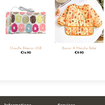
Ajouter
Ajouter
à la
à la
liste de
liste de
souhaits
souhaits
+
+
Chauffe Biberon USB
Bavoir A Manche Bébé
€
14.90
€
9.90