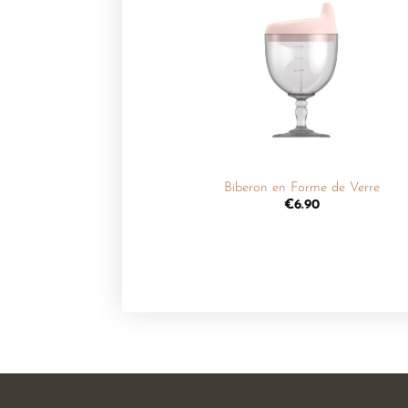
Ajouter
à la
liste de
souhaits
+
Biberon en Forme de Verre
€
6.90