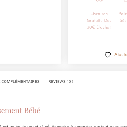
Livraison
Pai
Gratuite Dès
Séc
30€ D'achat
Ajoute
S COMPLÉMENTAIRES
REVIEWS ( 0 )
rsement Bébé