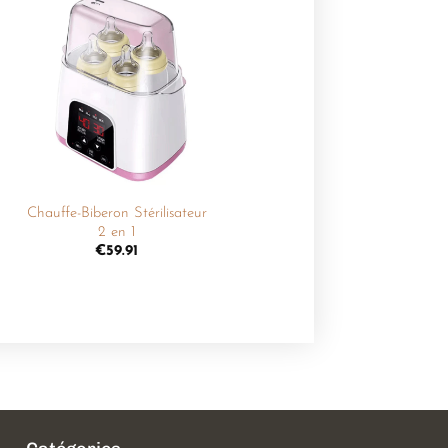
Ajouter
à la
liste de
souhaits
+
Chauffe-Biberon Stérilisateur
2 en 1
€
59.91