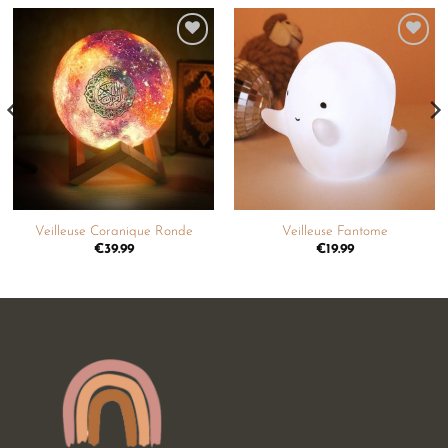
Ajouter
Ajouter
à la
à la
liste de
liste de
souhaits
souhaits
Veilleuse Coranique Ronde
Veilleuse Fantome
€
39.99
€
19.99