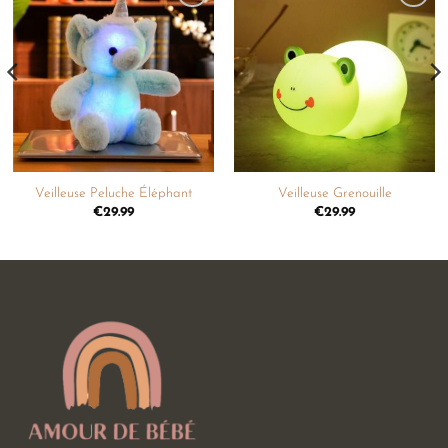
Ajouter
Ajouter
à la
à la
liste de
liste de
souhaits
souhaits
Veilleuse Peluche Éléphant
Veilleuse Grenouille
€
29.99
€
29.99