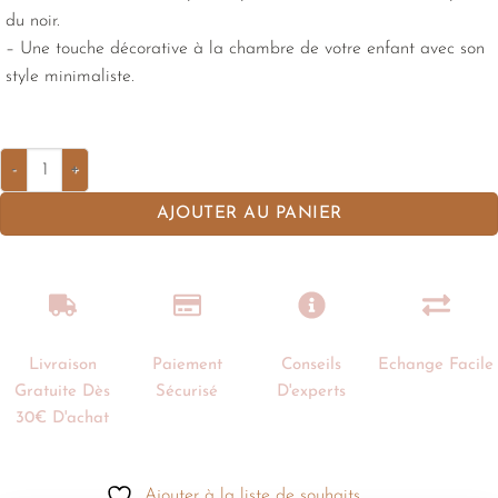
du noir.
– Une touche décorative à la chambre de votre enfant avec son
style minimaliste.
AJOUTER AU PANIER
Livraison
Paiement
Conseils
Echange Facile
Gratuite Dès
Sécurisé
D'experts
30€ D'achat
Ajouter à la liste de souhaits