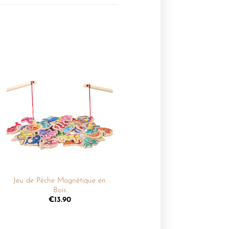
Ajouter
à la
liste de
souhaits
+
Jeu de Pêche Magnétique en
Bois
€
13.90