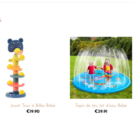
S
Ajouter
Ajouter
à la
à la
liste de
liste de
souhaits
souhaits
+
+
Jouet Tour à Billes Bébé
Tapis de Jeu Jet d’eau Bébé
€
19.90
€
39.91