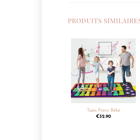
PRODUITS SIMILAIRE
Ajouter
à la
liste de
souhaits
+
Tapis Piano Bébé
€
32.90