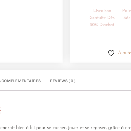
Livraison
Pai
Gratuite Dès
Séc
30€ D'achat
Ajoute
S COMPLÉMENTAIRES
REVIEWS ( 0 )
é
endroit bien à lui pour se cacher, jouer et se reposer, grâce à no